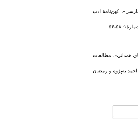
‌ها فارسی»، کهن‌نامۀ ادب
المثل‌های همدانی»، مطالعات
بزرگ، ترجمۀ احمد به‌پژوه و رمضان