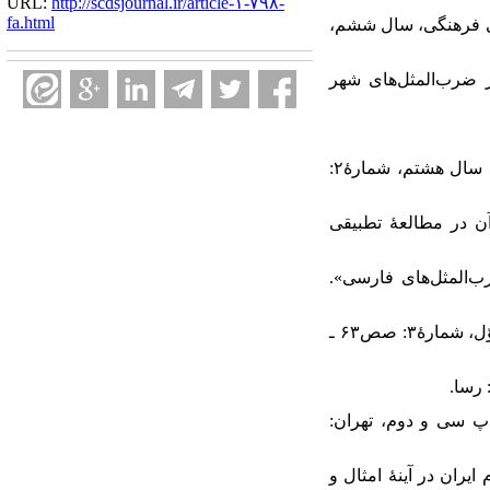
URL:
http://scdsjournal.ir/article-۱-۷۹۸-
fa.html
 جامعه‌پژوهی فرهنگی، سال ششم،
ی و اقلیمی در ضرب‌المثل‌های شهر
۷. ۷. ذوالفقاری، حسن. (۱۳۸۶). «هویّت ایرانی و دینی در ضرب‌المثل‌های فارسی»، فصلنامۀ مطالعات ملّی، سال هشتم، شمارۀ۲:
فاده از آن در مطالعۀ تطبیقی
و فرهنگی در ضرب‌المثل‌های فارسی».
۱۰. ۱۰. سهراب‌زاده، مهران. (۱۳۷۱). «عناصر فرهنگ سیاسی عامه»، ماهنامۀ فرهنگ سیاسی توسعه، سال اوّل، شمارۀ۳: صص۶۳ ـ
ی سیدمحمّدی، چاپ سی و دوم، تهران:
 مردم ایران در آینۀ امثال و