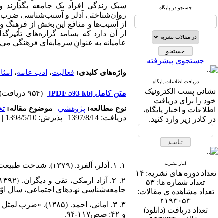
سبک زندگی افراد یک جامعه بگذارند و 
جستجو در پایگاه
روان‌شناختی آدلر و آسیب‌شناسی ضرب‌
از آسیب‌ها و منافع این بخش از فرهنگ و
از آن دارد که بسامد گزاره‌های تأثیرگ
عامیانه به عنوانِ سرمایه‌ای فرهنگی می‌
جستجوی پیشرفته
واژه‌های کلیدی:
فعالیت
،
ادب عامه
،
امثا
دریافت اطلاعات پایگاه
نشانی پست الکترونیک
متن کامل
[PDF 593 kb]
(۹۵۴ دریافت)
خود را برای دریافت
نوع مطالعه:
پژوهشي
|
موضوع مقاله:
ت
اطلاعات و اخبار پایگاه،
دریافت: 1397/8/14 | پذیرش: 1398/5/10 | انتشار: 1398/5/10
در کادر زیر وارد کنید.
آمار نشریه
۱. ۱. آدلر، آلفرد. (۱۳۷۹). شناخت طبیعت انسان، ترجمۀ طاهره جواهرساز، چاپ اوّل، تهران: رشد.
تعداد دوره های نشریه:
۱۴
تعداد شماره ها:
۵۳
جامعه‌شناسی نهاد‌های اجتماعی، سال اوّل، شمارۀ
تعداد مشاهده ی مقالات:
۴۱۹۳۰۵۳
تعداد دریافت (دانلود)
و ۴۲: صص۱۱۷-۹۴.