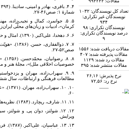
مقالات:
۹۹۴۲۴۳
تعداد کل نویسندگان:
۱۰۳۲
شمارۀ ۱: صص۴۶-۲۷.
نویسندگان غیر تکراری:
۹۳۴
کرمان»، ادبیات و زبان‌های محلّی ایران‌زمین، س
نویسندگان تکراری:
۹۸
درصد نویسندگان تکراری:
۶. ۶. دهخدا، علی‌اکبر. (۱۳۹۰). امثال و حکم، ۴جلد، چاپ هجدهم، تهران: امیرکبیر.
۹
مقالات دریافت شده:
۱۵۵۶
صص۵۲-۲۷.
مقالات پذیرفته شده:
۴۰۷
۸. ۸.
مقالات رد شده:
۱۱۲۹
خصوصیات اخلاقی ملل)»، مجلۀ هنر و مردم، سال پان
مقالات منتشر شده:
۳۹۵
نرخ پذیرش:
۲۶,۱۶
مطالعات فرهنگی و ارتباطات، سال ششم، شمارۀ پی
نرخ رد:
۷۲,۵۶
____
۶۰.
۱۱. ۱۱. شارف، ریچارد. (۱۳۸۴). نظریه‌های روان‌درمانی و مشاوره، ترجمۀ مهرداد فیروزبخت، چاپ دوم، تهران: رسا.
ویرایش.
۱۳. ۱۳.