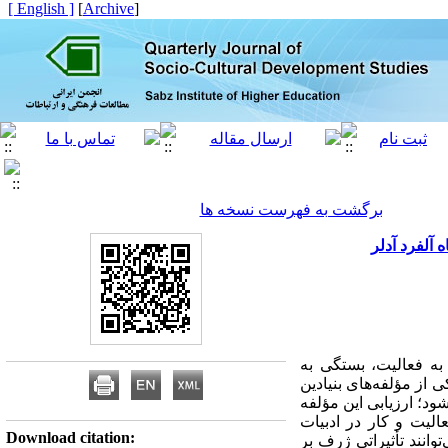
[ English ]
]
Archive
[
برگشت به فهرست نسخه ها
 آلفرد آدلر
 به فعالیت، بستگی به
 از مؤلفه‌های بنیادین
ود؛ ارزیابی این مؤلفه
الیت و کار در ادبیات
Download citation:
وانند تأثیراتی ژرف بر