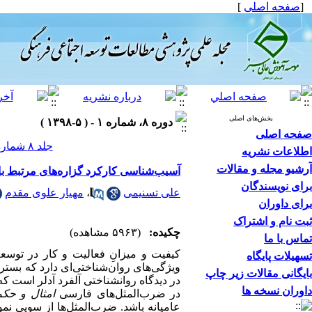
[
صفحه اصلی
]
بخش‌های اصلی
دوره ۸، شماره ۱ - ( ۵-۱۳۹۸ )
صفحه اصلی
جلد ۸ شماره ۱ صفحات ۵۷-۳۳
اطلاعات نشریه
آرشیو مجله و مقالات
آسیب‌شناسی کارکرد گزاره‌های مرتبط با فعا
برای نویسندگان
علی تسنیمی
،
مهیار علوی مقدم
برای داوران
ثبت نام و اشتراک
چکیده:
(۵۹۶۳ مشاهده)
تماس با ما
کیفیت و میزانِ فعالیت و کار در توسعه
تسهیلات پایگاه
ویژگی‌های روان‌شناختی‌ای دارد که بستر 
بایگانی مقالات زیر چاپ
در دیدگاه روانشناختی آلفرد آدلر است که
داوران نسخه ها
در ضرب‌المثل‌های فارسی
امثال و حکم
عامیانه باشد‌. ضرب‌المثل‌ها از سویی نم