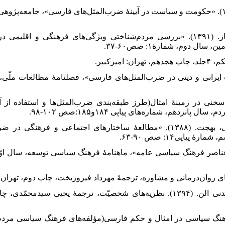
۴. ۴. باقری، بهادر و امینی، سادینا. (۱۳۹۴). «حکومت و سیاست در آیینۀ ضرب‌المثل‌های فارسی»،
۵. ۵. جوانمرد، کمال و نجیب‌زاده، مهناز. (۱۳۹۱). «بررسی مردم‌شناختی ویژگی‌های فرهنگ
ال دوم، شمارۀ۱: صص۶۰-۳۷.
 رضوانیان، محمّدحسن. (۱۳۵۶). «سخنی در زمینۀ امثال(طرز طبقه‌بندی ضرب‌المثل‌ها و است
زدهم، شماره‌های پیاپی ۱۸۴و۱۸۵:صص ۱۰۲-۹۸.
۹. ۹. سهراب‌زاده، مهران و یزدخواستی، بهجت. (۱۳۸۸). «مطالعۀ ساختارهای اجتماعی 
اپی۱۴: صص ۹۰-۶۳.
۱۲. ۱۲. شولتز، دوان پی. و شولتز، سیدنی الن. (۱۳۹۴). نظریه‌های شخصیّت، ترجمۀ یحی
 عباسیان، علی‌اکبر. (۱۳۸۷). فرهنگ سیاسی در امثال و حکم فارسی(مؤلفه‌های فرهنگ سیاسی