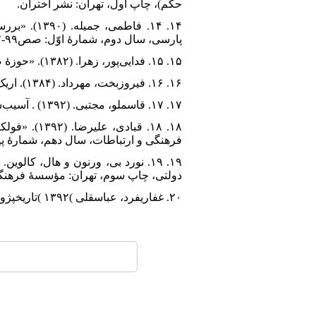
حکم)، چاپ اول، تهران: نشر اختران.
۱۴. ۱۴. ف
پارسی، سال دوم، شمارۀ اوّل: صص۹۹-۸۷.
۱۵. ۱۵. فدایی‌پور، زهرا. (۱۳۸۲). «حوزۀ ضرب‌المثل‌ها و گفت‌وگوی فرهنگ‌ها»، فرهنگ مردم ایران، سال اوّل، شمارۀ۱: ۵۸-۵۴.
۱۶. ۱۶. فیروزبخت، مهرداد. (۱۳۸۴). اریک برن، بنیان‌گذار تحلیل رفتار متقابل، چاپ اول، تهران: دانژه.
۱۷. ۱۷. قاسملو، مجتبی. (۱۳۹۲) . آسیب‌شناسی ضرب‌المثل‌‌های ایرانی، چاپ اوّل، تهران: زوّار.
۱۸. ۱۸. قب
فرهنگی و ارتباطات، سال دهم، شمارۀ پیاپی ۳۰: صص۱۷۹
دولتی، چاپ سوم، تهران: مؤسسۀ فرهنگی
۲۰. غفاریفرد، عباسقلی )۱۳۹۲ )تاریخپژوهی در آسیب شناسی اخالقی ایرانیها، چاپ اول، تهران: نشر دات.