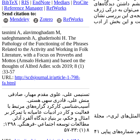
BibTeX
|
RIS
|
EndNote
|
Medlars
|
ProCite
شم داشتن دیدگاه‌های
|
Reference Manager
|
RefWorks
می‌توان به درکی ژرف
Send citation to:
یجه‌ی این بررسی نشان
Mendeley
Zotero
RefWorks
است و این بخش از ادب
tasnimi A, alavimoghadam M,
sadeghmanesh A, ghaderisohi H. The
Pathology of the Functioning of the Phrases
Related to the Activity and Working in Folk
Literature, with a Focus on Proverbs and
Mottos (Amsalo Hekam) and based on the
thoughts of Alfred Adler. scds 2019; 8 (1)
:33-57
URL:
http://scdsjournal.ir/article-1-798-
fa.html
تسنیمی علی، علوی مقدم مهیار، صادقی
منش علی، قادری سهی هستی.
آسیب‌شناسی کارکرد گزاره‌های مرتبط با
فعالیت و کار در ادبیات عامیانه با تمرکز بر
ید بر ضرب‌المثل‌های لری»، مجلۀ
امثال و حکم، بر بنیادِ دیدگاه آلفرد آدلر.
مطالعات توسعه اجتماعي -فرهنگي. ۱۳۹۸;
۸ (۱) :۳۳-۵۷
۳. ۳. امانی، احمد. (۱۳۸۵). «ضرب‌المثل درمانی و درمان شناختی ـ رفتاری»، تازه‌های روان‌درمانی، سال یازدهم، شماره‌های پیاپی ۴۱