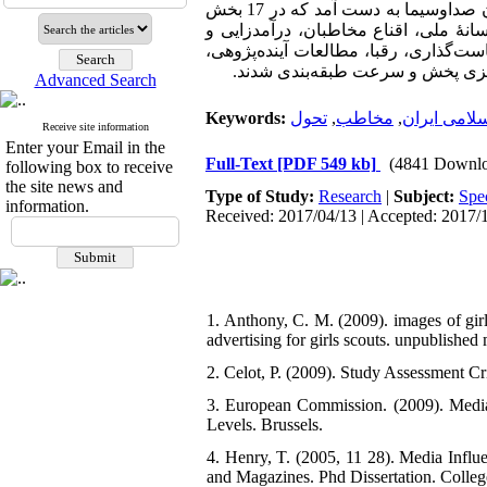
مخاطبان بیان کنند. پس از انجام 15 مصاحبه و کدگذاری یافته‌ها 95 راهبرد برای تحول سازمان صداوسیما به دست آمد که در 17 بخش
نۀ ملی، اقناع مخاطبان، درآمدزایی و
ست‌گذاری، رقبا، مطالعات آینده‌پژوهی
‌ریزی پخش و سرعت طبقه‌بندی شدند
Advanced Search
Keywords:
تحول
,
مخاطب
,
امی ایران
Receive site information
Enter your Email in the
Full-Text
[PDF 549 kb]
(4841 Downlo
following box to receive
the site news and
Type of Study:
Research
|
Subject:
Spe
information.
Received: 2017/04/13 | Accepted: 2017/1
1. Anthony, C. M. (2009). images of girl
advertising for girls scouts. unpublished 
2. Celot, P. (2009). Study Assessment C
3. European Commission. (2009). Media
Levels. Brussels.
4. Henry, T. (2005, 11 28). Media Infl
and Magazines. Phd Dissertation. Colleg