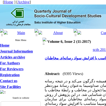
[
Home
] [
Archive
]
Main Menu
Volume 6, Issue 2 (11-2017)
Home
scds 201
Journal Information
Articles archive
اسب با افزایش سواد رسانه‌ای مخاطبان
For Authors
For Reviewers
Abstract:
(9395 Views)
Registration
Contact us
یشه دگرگون می‌کند و در نتیجه رسانه
زمان صداوسیما به‌عنوان رسانۀ موردنظر
Site Facilities
ما (تحول در مخاطب و رابطۀ مخاطب با
ان شناسایی شد. در این پژوهش از روش
Search in website
واد رسانه‌ای مخاطبان برای سازمان
سیما متناسب با افزایش سواد رسانه‌ای