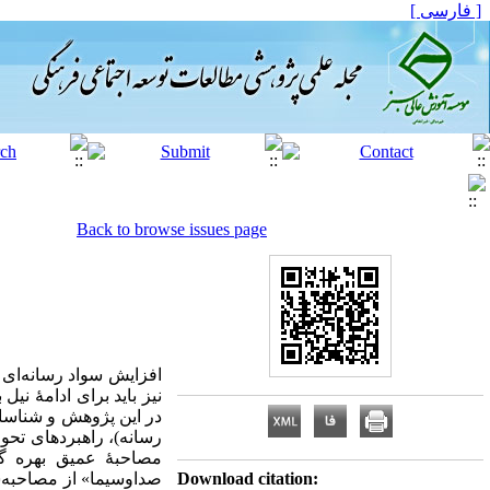
[ فارسی ]
Back to browse issues page
افزایش سواد رسانه‌ای
نیز باید برای ادامۀ ن
در این پژوهش و شناسا
رسانه)، راهبردهای تح
مصاحبۀ عمیق بهره گر
صداوسیما» از مصاحبه‌ش
Download citation: