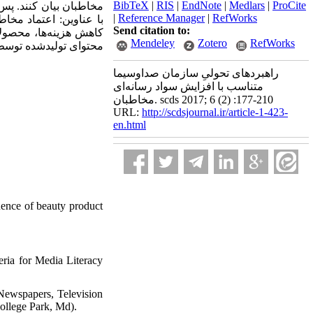
BibTeX
|
RIS
|
EndNote
|
Medlars
|
ProCite
|
Reference Manager
|
RefWorks
با عناوین: اعتماد مخ
Send citation to:
کاهش هزینه‌ها، محصول،
Mendeley
Zotero
RefWorks
محتوای تولیدشده توس.
راهبردهای تحولیِ سازمان صداوسیما
متناسب با افزایش سواد رسانه‌ای
مخاطبان. scds 2017; 6 (2) :177-210
URL:
http://scdsjournal.ir/article-1-423-
en.html
uence of beauty product
ria for Media Literacy
Newspapers, Television
ollege Park, Md).