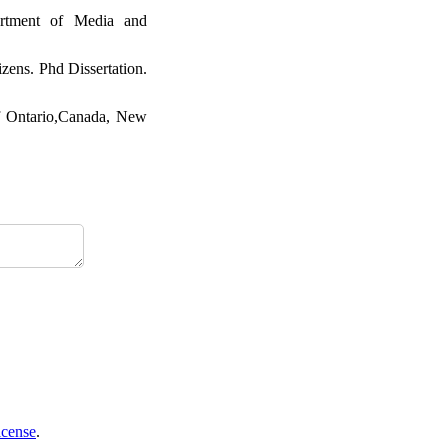
artment of Media and
ens. Phd Dissertation.
of Ontario,Canada, New
icense
.