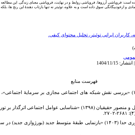
شده است: فروپاشی آرزوها، فروپاشی روابط و در نهایت، فروپاشی معنای زندگی. این مطالعه ن
مادی و ازخودبیگانگی سوق داده است و به علاوه، توئیتر نه تنها بازتاب دهندۀ این رنج­ ها، بل
، کاربران ایرانی توئیتر، تحلیل محتوای کیفی.
ومى
فهرست منابع
۲. اعتمادی راد، حمید؛ جهانخش، اسماعیل و منصور حقیقیان (۱۳۹۸) «شناسایی عوامل اج
۳. اصغرپور ماسوله، احمدرضا و حدا داوری حدا (۱۴۰۳) «بازنمایی طبقۀ متوسط جدید (بورژو