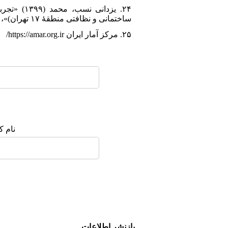
۲۴. یزدان
ساختمانی و نظافتی منطقۀ ۱۷ تهران)»، مطالعات اجتماعی ایران، ۱۴(۲): ۱۳۵-۱۶۰.
۲۵. مرکز آمار ایران https://amar.org.ir/
نام ک
بازنشر اطلاعات