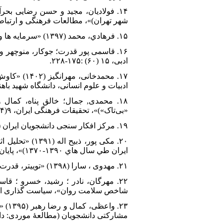
شهر تهران)»، مطالعات فرهنگی و ارتباطات، ۱۹(۴۴):
۱۵. فرهادي، محمد (۱۳۹۷) «سرمايه ها و مشارکت اجتماعي در فضاي دانشجويي»، جامعه پژوهي فرهنگي، ۹(۱): ۱۳۲-۱۰۱.
ادبی، ۱۵ (۶۰) :۱۷۵-۲۲۸.
۱۷. محمدخا
ادبیات و علوم انسانی، دانشگاه شهید باهن
«بی‌تاک»)»، تحقیقات فرهنگی ایران، ۹(۴): ۵۹-۸۸..
۱۹. مرکز افکار سنجی دانشجویان ایران (ایسپا) (۱۴۰۱) «آخرین یافته ها در خصوص میزان استفاده از رسانه های اجتماعی در ایران».
۲۰. مکی پور، 
ايران طي سال هاي ۱۳۹۰-۱۳۷۰)»، پایان نامۀ کارشناسی ارشد، دانشکدۀ علوم اداری و اقتصاد، دانشگاه اصفهان،.
۲۱. مهدوی ، سارا (۱۳۹۸) «توییتر، قدرت و کنشگری در حوزۀ عمومی»، مطالعات رسانه-های جدید، شمارۀ ۱۸ و ۱۹: ۱۴۷-۱۸۸.
شاخص سلامت روان»، سیاست گذاری اقتصادی، شمار
۲۳. 
مشارکتی دانشجویان (مطالعۀ موردی: دانشجویان 