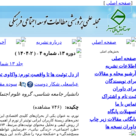
[
صفحه اصلی
]
بخش‌های اصلی
دوره ۱۳، شماره ۴ - ( ۲-۱۴۰۴ )
صفحه اصلی
جلد ۱۳ شماره ۴ صفحات ۳۰-۹
اطلاعات نشریه
آرشیو مجله و مقالات
از دل توئیت ها تا واقعیتِ تورم: واکاوی ت
برای نویسندگان
عباسعلی شکار دوست
،
سوده مق
برای داوران
دانشیار جامعه شناسی، گروه علوم اجتماع
ثبت نام و اشتراک
تماس با ما
چکیده:
(۷۴۶ مشاهده)
تسهیلات پایگاه
تورم، به‌ عنوان یکی از بحران‌های کلیدی اقتصادی ای
بایگانی مقالات زیر چاپ
تجربه‌های زیستۀ کاربران ایرانی توئیتر از تورم از ا
داوران نسخه ها
«طرد اجتماعی»، «زندگی نباتی»، «فرسایش عواطف»
مسخ‌شدگی» و «شکنجۀ نرم» را شکل دادند. این پژوهش 