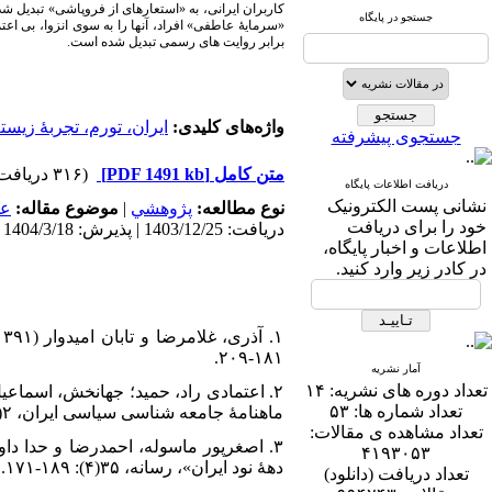
کاربران ایرانی، به «استعاره­ای از فروپاشی» تبدیل 
جستجو در پایگاه
«سرمایۀ عاطفی» افراد، آن­ها را به سوی انزوا، بی اعت
برابر روایت­ های رسمی تبدیل شده است.
واژه‌های کلیدی:
ایران، تورم، تجربۀ زیسته
جستجوی پیشرفته
متن کامل
[PDF 1491 kb]
(۳۱۶ دریافت)
دریافت اطلاعات پایگاه
نشانی پست الکترونیک
نوع مطالعه:
پژوهشي
|
موضوع مقاله:
عم
خود را برای دریافت
دریافت: 1403/12/25 | پذیرش: 1404/3/18 | انتشار: 1404/11/15
اطلاعات و اخبار پایگاه،
در کادر زیر وارد کنید.
۱۸۱-۲۰۹.
آمار نشریه
تعداد دوره های نشریه:
۱۴
تعداد شماره ها:
۵۳
ماهنامۀ جامعه شناسی سیاسی ایران، ۲(۴): ۲۶۸۱-۲۷۰۲.
تعداد مشاهده ی مقالات:
۴۱۹۳۰۵۳
دهۀ نود ایران»، رسانه، ۳۵(۴): ۱۸۹-۱۷۱.
تعداد دریافت (دانلود)