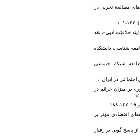
(براساس داده های مطالعۀ تجربی در
 و نقش آن در فرایند خلاقیّتِ ادبی»، نقد
دکتری جامعه شناسی، دانشکده
اجتماعی (مورد مطالعه: شبکۀ اجتماعی
 نرخ تورم بر ميزان جرائم در
ی وفا (۱۳۹۵) «بررسی عوامل سیاست‌های اقتصادی مؤثر بر
ادراک از پاسخ‏ گویی بر رفتار