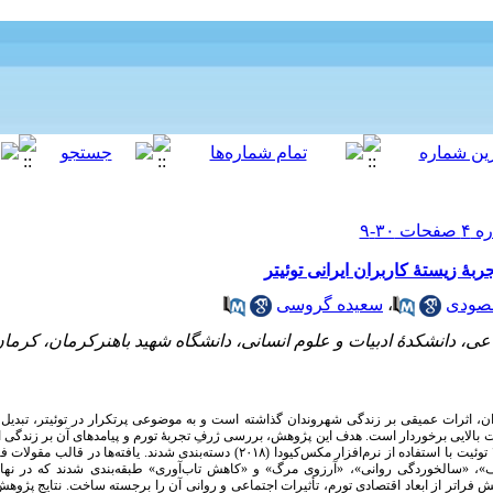
جربۀ زیستۀ کاربران ایرانی توئیتر
صودی
،
سعیده گروسی
ی، دانشکدۀ ادبیات و علوم انسانی، دانشگاه شهید باهنرکرمان، کرمان
ران، اثرات عمیقی بر زندگی شهروندان گذاشته است و به موضوعی پرتکرار در توئیتر، تبدیل 
همیت بالایی برخوردار است. هدف این پژوهش، بررسی ژرفِ تجربۀ تورم و پیامدهای آن بر زندگی ا
از روش کیفی و تحلیل محتوای توئیت‌های مرتبط، ۱۷۴ توئیت با استفاده از نرم‌افزار مکس‌کیودا (۲۰۱۸) د
، «سالخوردگی روانی»، «آرزوی مرگ» و «کاهش تاب‌آوری» طبقه‌بندی شدند که در نه
فراتر از ابعاد اقتصادی تورم، تأثیرات اجتماعی و روانی آن را برجسته ساخت. نتایج پژوهش