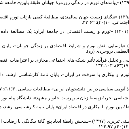
۵. افراسیابی، حسین و مریم بهارلوئی (۱۳۹۸) «تنگنای زیست جهان سالمندی، مطالعۀ کیفی بازتا
۴۰): ۶۲-۳۳.
۶. بهارلویی، مریم و حسین افراسیابی (۱۴۰۱) «تورم و زیست اقتضائی در جامعۀ ایران: یک م
۷. حیدریان بروجنی، امیرمسعود (۱۴۰۱) «بازنمایی نقش تورم و شرایط اقتصادی بر زندگی جوانان
 العظمی بروجردی (ره).
اده، محمدصالح (۱۴۰۳) «بررسی و تحلیل فرآیند تأثیر شبکه های اجتماعی مجازی بر اعتراضا
) «بررسی رابطۀ تورم و بیکاری با سرقت در ایران»، پایان نامۀ کارشناسی ارشد
هرا (۱۳۸۷)« بررسی رابطۀ بین تورم با بیکاری در اقتصاد ایران» پایان نامه کارشناسی ا
۱۳. غفوری کله؛ معصومه و علیرضا محسنی تبریزی (۱۳۹۷) «سنجش رابطۀ ابعاد پنچ گانۀ بی