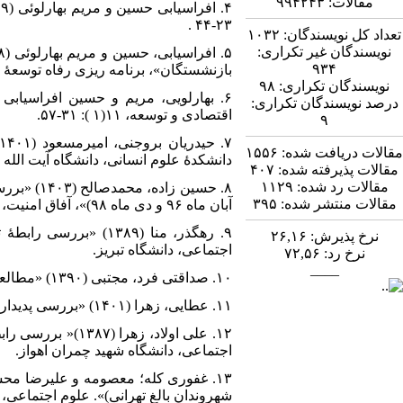
مقالات:
۹۹۴۲۴۳
۲۳-۴۴ .
تعداد کل نویسندگان:
۱۰۳۲
نویسندگان غیر تکراری:
۹۳۴
بازنشستگان»، برنامه ریزی رفاه توسعۀ اجتماعی، ۱۰(
نویسندگان تکراری:
۹۸
درصد نویسندگان تکراری:
اقتصادی و توسعه، ۱۱(۱ ): ۳۱-۵۷.
۹
مقالات دریافت شده:
۱۵۵۶
دانشکدۀ علوم انسانی، دانشگاه آیت الله
مقالات پذیرفته شده:
۴۰۷
مقالات رد شده:
۱۱۲۹
۸. حسین ز
مقالات منتشر شده:
۳۹۵
آبان ماه ۹۶ و دی ماه ۹۸)»، آفاق امنیت، ۱۷(۶۳)، ۱۰۳-۱۳۳.
۹. رهگذر، منا (۱۳۸۹
نرخ پذیرش:
۲۶,۱۶
اجتماعی، دانشگاه تبریز.
نرخ رد:
۷۲,۵۶
____
۱۰. صداقتی فرد، مجتبی (۱۳۹۰) «ﻣﻄﺎﻟﻌۀ آﻧﻮﻣﯽ ﺳﯿﺎﺳﯽ در ﺑﯿﻦ داﻧﺸﺠﻮﯾﺎن اﯾﺮاﻧﯽ» مطالعات سیاسی، ۳(۱۱): ۱۱۷-۱۴۲.
۱۱. عطایی، زهرا (۱۴۰۱) «بررسی پدیدار شناسی تجربۀ زیستۀ زنان سرپرست خانوار مشهد»، دانشگاه پیام نور مشهد.
۱۲. علی اولاد، ز
اجتماعی، دانشگاه شهید چمران اهواز.
شهروندان بالغ تهرانی)». علوم اجتماعی، ۱۲(۴۰), ۹۷-۱۲۴.