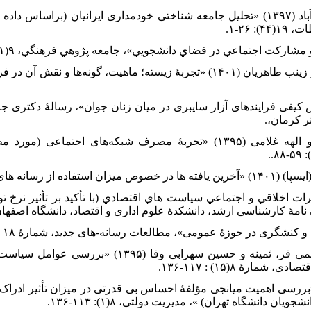
۱۴. فولادیان، مجید و حسن رضایی بحرآباد (۱۳۹۷) «تحلیل جامعه شناختی خودمداری ایرانیان 
 ۲۶-۱.
۱۶. قاسمی پور قدرت؛ جوکار، منوچهر و زینب طاهریان (۱۴۰۱) «تجربۀ زیسته؛ ماهیت، گونه‌ها
نی، مهرانگیز (۱۴۰۲) «کاوش کیفی فرایندهای آزار سایبری در میان زنان جوان»، رسالۀ 
ر کرمان،.
۱۸. محمدی, جمال؛ خالق پناه، کمال و الهه غلامی (۱۳۹۵) «تجربۀ مصرف شبکه‌های 
ذبیح اله (۱۳۹۱) «تحليل اثرات اخلاقي و اجتماعي سياست هاي اقتصادي (با تأکيد بر تأثير
۲۲. مهرگان، نادر ؛ رشید، خسرو ؛ قاسمی فر، ثمینه و حسین سهراب
ۀ ۸(۱۵) : ۱۱۷-۱۳۶.
واعظی، کمال و رضا رهبر (۱۳۹۵) «بررسی اهمیت میانجی مؤلفۀ احساس بی‏ قدرتی در میزان تأثیر 
دانشگاه تهران) »، مدیریت دولتی، ۸(۱): ۱۱۳-۱۳۶.