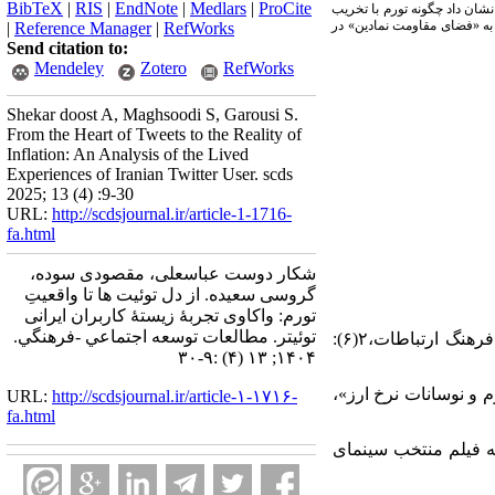
BibTeX
|
RIS
|
EndNote
|
Medlars
|
ProCite
شان داد چگونه تورم با تخریب
که به «فضای مقاومت نمادین» در
|
Reference Manager
|
RefWorks
Send citation to:
Mendeley
Zotero
RefWorks
Shekar doost A, Maghsoodi S, Garousi S.
From the Heart of Tweets to the Reality of
Inflation: An Analysis of the Lived
Experiences of Iranian Twitter User. scds
2025; 13 (4) :9-30
URL:
http://scdsjournal.ir/article-1-1716-
fa.html
شکار دوست عباسعلی، مقصودی سوده،
گروسی سعیده. از دل توئیت ها تا واقعیتِ
تورم: واکاوی تجربۀ زیستۀ کاربران ایرانی
توئیتر. مطالعات توسعه اجتماعي -فرهنگي.
۱. آذری، غلامرضا و تابان امیدوار (۱۳۹۱) «بررسی نقش شبکه های اجتماعی مجازی بر سرمایۀ اجتماعی»، فرهنگ ارتباطات،۲(۶):
۱۴۰۴; ۱۳ (۴) :۹-۳۰
تماعی اثرگذار بر تورم و نوسانات نرخ ارز»،
URL:
http://scdsjournal.ir/article-۱-۱۷۱۶-
fa.html
ازی جدید) در سه فیلم منتخب سینمای