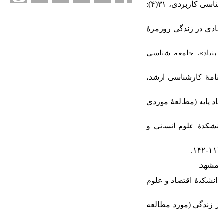
۴. افراسیابی حسین و مریم بهارلوئی (۱۳۹۹) «پیامدهای تورم در زندگی روزمرۀ جوانان طبقۀ پایین»،جامعه شناسی کاربردی، ۳۱(۴):
ب تورم اقتصادی در زندگی روزمرۀ
طالعۀ داده بنیاد»، جامعه شناسی
»، پایان نامۀ کارشناسی ارشد،
ت اقتصاد پایه (مطالعۀ موردی
، دانشکدۀ علوم انسانی و
رشد، دانشکدۀ اقتصاد و علوم
گانگی با رضایت از زندگی (مورد مطالعه