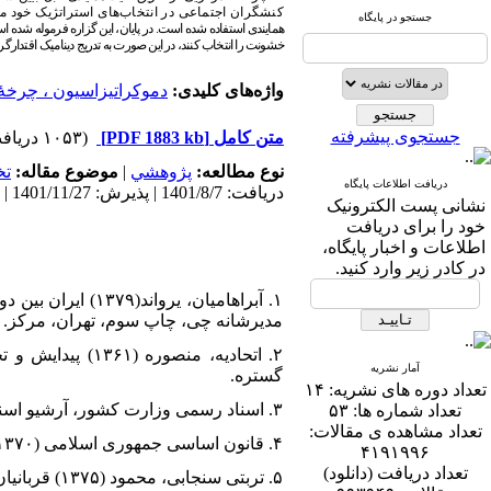
کنشگران اجتماعی در انتخاب‌های استراتژیک خود م
جستجو در پایگاه
همایندی استفاده شده است. در پایان، این گزاره فرموله شده ا
خشونت را انتخاب کنند، در این صورت به ­تدریج دینامیک
اقتدارگر
واژه‌های کلیدی:
دموکراتیزاسیون ، چرخۀ
جستجوی پیشرفته
متن کامل
[PDF 1883 kb]
(۱۰۵۳ دریافت)
نوع مطالعه:
پژوهشي
|
موضوع مقاله:
ت
دریافت اطلاعات پایگاه
دریافت: 1401/8/7 | پذیرش: 1401/11/27 | انتشار: 1402/11/7
نشانی پست الکترونیک
خود را برای دریافت
اطلاعات و اخبار پایگاه،
در کادر زیر وارد کنید.
۱. آبراهامیان، 
مدیرشانه چی، چاپ سوم، تهران، مرکز.
۲. اتحادیه، من
آمار نشریه
گستره.
تعداد دوره های نشریه:
۱۴
۳. اسناد رسمی وزارت کشور‌، آرشیو اسناد.
تعداد شماره ها:
۵۳
تعداد مشاهده ی مقالات:
۴. قانون اساسی جمهوری اسلامی (۱۳۷۰) تهران: سازمان چاپ و انتشارات وزارت فرهنگ و ارشاد اسلامی.
۴۱۹۱۹۹۶
تعداد دریافت (دانلود)
۵. تربتی سنجابی، محمود (۱۳۷۵) قربانیان باور و احزاب سیاسی ایران، چاپ اول، تهران: آسیا.