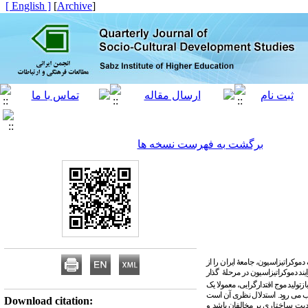
[ English ]
]
Archive
[
برگشت به فهرست نسخه ها
دموکراتیزاسیون، جامعۀ ایران را از
یند
دموکراتیزاسیون
در مرحلۀ گذار
زتولید موج اقتدارگرایی، معمولا یک
 می­ رود.
استدلال نظری آن است
Download citation:
دیت ساختاری
بر مخالفان باشد
و