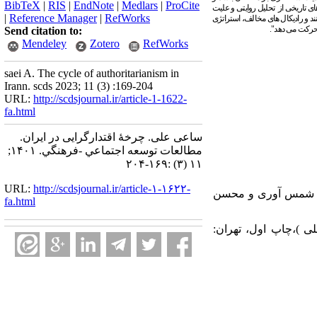
BibTeX
|
RIS
|
EndNote
|
Medlars
|
ProCite
های تاریخی از تحلیل روایتی و علیت
|
Reference Manager
|
RefWorks
د و رادیکال­ های مخالف، استراتژی
رکت می­ دهد".
Send citation to:
Mendeley
Zotero
RefWorks
saei A. The cycle of authoritarianism in
Irann. scds 2023; 11 (3) :169-204
URL:
http://scdsjournal.ir/article-1-1622-
fa.html
ساعی علی. چرخۀ اقتدارگرایی در ایران.
مطالعات توسعه اجتماعي -فرهنگي. ۱۴۰۱;
۱۱ (۳) :۱۶۹-۲۰۴
URL:
http://scdsjournal.ir/article-۱-۱۶۲۲-
مند، حسن شمس آوری و محسن
fa.html
ی ملی )،چاپ اول، تهران: