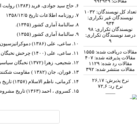
مقالات:
۹۹۳۹۴۹
۶. حاج سید جوادی، فرید (۱۳۸۴) روایت انتخابات، تهران: تسنیم اندیشه‌.
تعداد کل نویسندگان:
۱۰۳۲
۷. روزنامه اطلاعات تاریخ ۱۳۵۸/۱۲/۵
نویسندگان غیر تکراری:
۹۳۴
۸. سالنامۀ آماری کشور (۱۳۴۵).
نویسندگان تکراری:
۹۸
۹. سالنامۀ آماری کشور (۱۳۵۵)
درصد نویسندگان تکراری:
۹
۱۰. ساعی، علی (۱۳۸۶) دموکراتیزسیون در ایران، تهران: آگاه.
مقالات دریافت شده:
۱۵۵۵
۱۱. ساعی، علی (۱۴۰۰) چرخش نخبگان قدرت در ایران (۱۳۵۷-۱۳۹۸)، تهران: دانشگاه تربیت مدرس
مقالات پذیرفته شده:
۴۰۷
۱۲. شجیعی، زهرا (۱۳۷۲) نخبگان سیاسی ایران ازانقلاب مشروطیت تا انقلاب اسلامی، تهران: سخن.
مقالات رد شده:
۱۱۲۹
مقالات منتشر شده:
۳۹۲
۱۳. فوران، جان (۱۳۸۲ ) مقاومت شکنندۀ تاریخ تحولات اجتماعی ایران، ترجمۀ احمد تدین، تهران: رسا.
نرخ پذیرش:
۲۶,۱۷
۱۴. کرمانی، ناظم الاسلام (۱۳۵۷) تاریخ بیداری ایرانیان، جلد ۲، تهران: بنیاد فرهنگ ایران .
نرخ رد:
۷۲,۶
۱۵. کسروی ، احمد (۱۳۶۳) تاریخ مشروطۀ ایران ، چاپ شانزدهم، تهران: امیر کبیر.
____