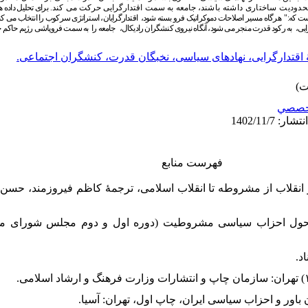
حدودیت ساختاری داشته باشند
، جامعه به سمت اقتدارگرایی حرکت می­ کند.
برای تحلیل داده ­
ست که:" هرگاه مسیر اصلاحات دموکراتیک فرو بسته شود، اقتدارگرایان، استراتژی سرکوب را انتخاب می کنن
ایی،
به رکود قدرت منجر می­ شود، آنگاه نیروی کنشگران رادیکال،
جامعه
را به سمت فروپاشی رژیم حاکم ح
 اقتدارگرایی، نهادهای سیاسی، نخبگان قدرت، کنشگران اجتماعی.
خصصي
فهرست منابع
یرواند(۱۳۷۹) ایران بین دو انقلاب از مشروطه تا انقلاب اسلامی، ترجمۀ کاظم فیروز
صوره (۱۳۶۱) پیدایش و تحول احزاب سیاسی مشروطیت (دوره اول و دوم مجلس شورا