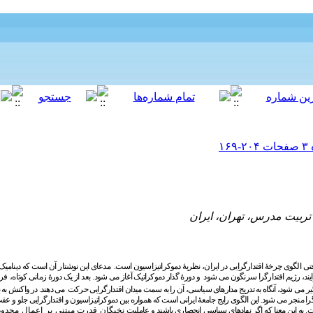
ربیت مدرس، تهران، ایران
معرفتی الگوی چرخۀ اقتدارگرایی در ایران، نظریۀ دموکراتیزاسیون است. مدعای این نوشتار آن است که دینامیک 
رایند، رژیم اقتدارگرا سرنگون می­ شود و دورۀ گذار دموکراتیک آغاز می­ شود
.
بعد از یک دورۀ زمانی کوتاه،
فرا
ر می­ شود، آنگاه به ­تدریج مدارهای سیاسی،
آن را به سمت میدان اقتدارگرایی
حرکت می­ دهند. در واکنش به با
ا منجر می­ شود. این الگوی رایج جامعۀ ایرانی است که همواره بین دموکراتیزاسیون و اقتدارگرایی جلو و عقب
 به این معنا که
اگر
نهادهای سیاسی انحصاری
باشند و عاملیت
نخبگان قدرت مبتنی بر اعمال محدو