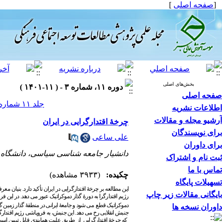
[
صفحه اصلی
]
بخش‌های اصلی
دوره ۱۱، شماره ۳ - ( ۱۱-۱۴۰۱ )
صفحه اصلی
جلد ۱۱ شماره ۳ صفحات ۲۰۴-۱۶۹
اطلاعات نشریه
آرشیو مجله و مقالات
چرخۀ اقتدارگرایی در ایران
برای نویسندگان
علی ساعی
برای داوران
دانشیار جامعه شناسی سیاسی، دانشگاه ت
ثبت نام و اشتراک
تماس با ما
چکیده:
(۳۹۳۳ مشاهده)
تسهیلات پایگاه
این مطالعه
بر چرخۀ
اقتدارگرایی در ایران تأکید دارد. بنیان 
بایگانی مقالات زیر چاپ
رژیم اقتدارگرا به دورۀ گذار دموکراتیک عبور می­ دهد. در این ف
دموکراتیک قطع
می ­شود و جامعۀ ایرانی در منطقۀ گذار زمین ­گی
داوران نسخه ها
جنبش انقلابی رخ می دهد. این جنبش، به فروپاشی رژیم اقتدارگر
که چرخۀ اقتدارگرایی از طریق علیت همایندی قابل تبیین است.