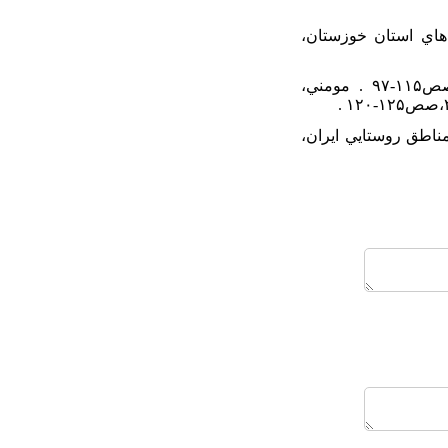
 نمونه موردي؛ روستاهاي استان خوزستان،
۱۳. موسايي، ميثم(۱۳۸۸) رابطه توسعه اجتماعي و توسعه اقتصادي، مجله راهبرد ياس، شماره ۲۰، صص۱۱۵-۹۷ . مومني،
ري اطلاعات در مناطق روستايي ايران،