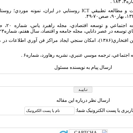
۱ .
۱۲. ملکي، سعيد(۱۳۹۰) بررسي وضعيت و مطالعه تطبيقي ICT روستايي در ايران،
۱۴. نوري، مرضيه و عبدالرضا رکن الدين افتخاري(۱۳۸۶)، امکان سنجي ايجاد مراکز فن آو
ارسال پیام به نویسنده مسئول
ارسال نظر درباره این مقاله
اربری یا پست الکترونیک شما: