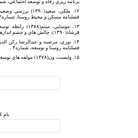
برنامه ريزي رفاه و توسعه اجتماعي، شماره۳، ۸۳
فصلنامه مسکن و محيط روستا، شماره۱۳۳، بهار۹۰، صص۷۰-۴۹.
فرشاد(۱۳۹۰)، چالش هاي و چشم اندازهاي توسعه در عصر دانايي، مجله جامعه و اقتصاد، سال هفتم، شماره۲۳،صص۱۲۵-۱۲۰ .
فصلنامه روستا و توسعه، شماره۳ .
۱۵. وايست، ون(۱۳۷۸) مولفه هاي توسعه اجتماعي، ترجمه موسي عنبري، نشريه رهاورد، شماره۶ .
نام ک