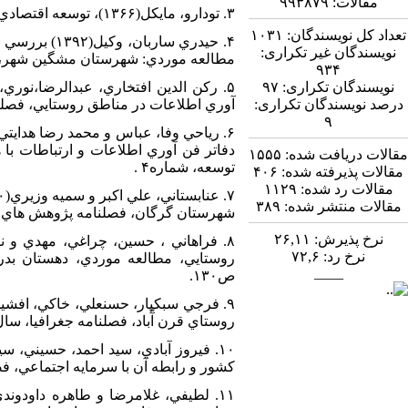
مقالات:
۹۹۳۸۷۹
۳. تودارو، مايکل(۱۳۶۶)، توسعه اقتصادي در جهان سوم، ترجمه غلامعلي فرجادي، سازمان برنامه و بودجه، تهران.
تعداد کل نویسندگان:
۱۰۳۱
۴. حيدري سا
نویسندگان غیر تکراری:
مطالعه موردي: شهرستان مشگين شهر، فص
۹۳۴
نویسندگان تکراری:
۹۷
درصد نویسندگان تکراری:
آوري اطلاعات در مناطق روستايي، فصلنامه 
۹
دفاتر فن آوري اطلاعات و ارتباطات با
مقالات دریافت شده:
۱۵۵۵
توسعه، شماره۴ .
مقالات پذیرفته شده:
۴۰۶
مقالات رد شده:
۱۱۲۹
مقالات منتشر شده:
۳۸۹
شهرستان گرگان، فصلنامه پژوهش هاي روستا
نرخ پذیرش:
۲۶,۱۱
نرخ رد:
۷۲,۶
____
ص۱۳۰.
روستاي قرن آّباد، فصلنامه جغرافيا، سال هفتم، شما
کشور و رابطه آن با سرمايه اجتماعي، فصلنا