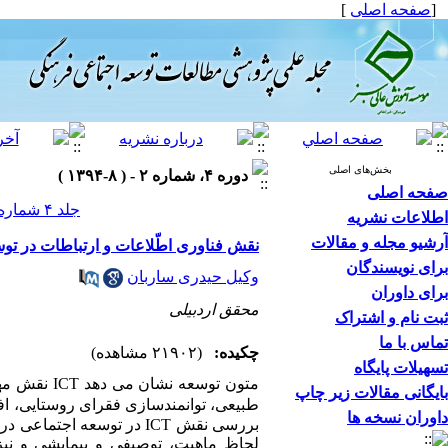
[
صفحه اصلی
]
بخش‌های اصلی
دوره ۴، شماره ۲ - ( ۸-۱۳۹۴ )
صفحه اصلی
جلد ۴ شماره ۲ صفحات ۱۰۱-۸۵
اطلاعات نشریه
آرشیو مجله و مقالات
نقش فناوری اطّلاعات و ارتباطات در 
برای نویسندگان
وکیل حیدری ساربان
برای داوران
محقق اردبیلی
ثبت نام و اشتراک
تماس با ما
چکیده:
(۲۱۹۰۲ مشاهده)
تسهیلات پایگاه
متون توسعه
بایگانی مقالات زیر چاپ
داوران نسخه ها
بررسی نقش ICT در توسعه