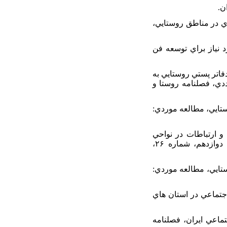
اقتصادي در مناطق روستايي،
 بر ساختارهاي انساني مورد نياز براي توسعه فن
 جهت تبديل دفاتر پستي روستايي به
دي، فصلنامه روستا و
ادي، اجتماعي و کالبدي ICT در توسعه نواحي روستايي، مطالعه موردي:
ن آوري اطلاعات و ارتباطات در نواحي
روستايي، مطالعه موردي، دهستان بدر شهرستان قروه، نشريه تحقيقات کاربردي علوم جغرافيايي، سال دوازدهم، شماره ۲۶،
بي نقش ICT در توانمندسازي زنان روستايي، مطالعه موردي:
عه شاخص ها و رتبه توسعه اجتماعي در استان هاي
بر شرايط اجتماعي ايران، فصلنامه