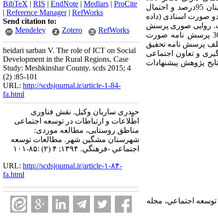
BibTeX
|
RIS
|
EndNote
|
Medlars
|
ProCite
روستایی شهرستان مشگین شهر است. برای برآورد حجم نمونه از روش نمونه گیری کوکران با سطح اطمینان 95درصد و احتمال
|
Reference Manager
|
RefWorks
 دو صورت اسنادی (داده
Send citation to:
است. روایی صوری پرسش
Mendeley
Zotero
RefWorks
نامه توسط پانل متخصصان مورد تایید قرار گرفت. مطالعه راهنما در منطقه مشابه جامعه آماری با تعداد30 پرسش نامه صورت
آلفا در نرم افزار ICT ، پایایی بخش های مختلف پرسش نامه تحقیق
heidari sarban V. The role of ICT on Social
 درگیری و تعاون اجتماعی
Development in the Rural Regions, Case
یت، با توجه به نتایج پژوهش پیشنهادات
Study: Meshkinshar County. scds 2015; 4
(2) :85-101
URL:
http://scdsjournal.ir/article-1-84-
fa.html
حیدری ساربان وکیل. نقش فناوری
اطّلاعات و ارتباطات در توسعه اجتماعی
مناطق روستایی، مطالعه موردی:
شهرستان مشگین شهر. مطالعات توسعه
اجتماعي -فرهنگي. ۱۳۹۴; ۴ (۲) :۸۵-۱۰۱
URL:
http://scdsjournal.ir/article-۱-۸۴-
fa.html
 علي، قلي پور، آرين، پور عزت، علي اصغر و پيام حنفي زاده(۱۳۹۲) تبيين گسترش تاثيرات ICT بر توسعه اجتماعي، مجله