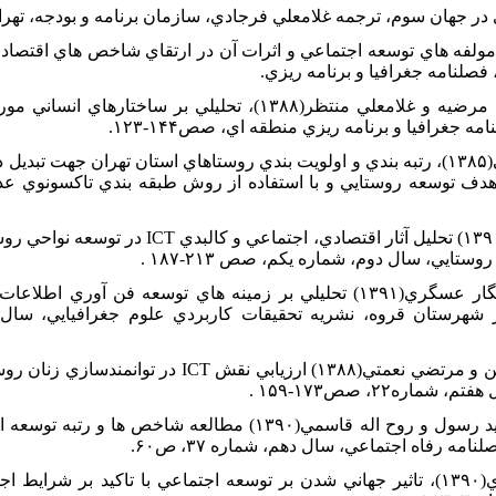
ربان، وکيل(۱۳۹۲) بررسي مولفه هاي توسعه اجتماعي و اثرات آن در ارتقاي شاخص هاي 
لنامه جغرافيا و برنامه ريزي.
۵. رکن الدين افتخاري، عبدالرضا،نوري، مرضيه و غلامعلي منتظر(۱۳۸۸)، تحليلي
جغرافيا و برنامه ريزي منطقه اي، صص۱۴۴-۱۲۳.
۶. رياحي وفا، عباس و محمد رضا هدايتي(۱۳۸۵)، رتبه بندي و اولويت بندي روستاهاي استان تهران
 هدف توسعه روستايي و با استفاده از روش طبقه بندي تاکسونوي عد
۷. عنابستاني، علي اکبر و سميه وزيري(۱۳۹۰) تحليل آثار اقتص
يي، سال دوم، شماره يکم، صص ۲۱۳-۱۸۷ .
۸. فراهاني ، حسين، چراغي، مهدي و نگار عسگري(۱۳۹۱) تحليلي بر زمينه هاي توسعه ف
۹. فرجي سبکبار، حسنعلي، خاکي، افشين و مرتضي نعمتي(۱۳۸۸) ارزيا
ره۲۲، صص۱۷۳-۱۵۹ .
۱۰. فيروز آبادي، سيد احمد، حسيني، سيد رسول و روح اله قاسمي(۱۳۹۰) مطال
مه رفاه اجتماعي، سال دهم، شماره ۳۷، ص۶۰.
۱۱. لطيفي، غلامرضا و طاهره داودوندي(۱۳۹۰)، تاثير جهاني شدن بر توسعه اجتماعي با تاکيد 