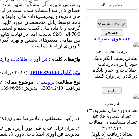
جستجو در پایگاه
خطای 5 درصد استفاده شده است در
های ثانویه) و پیمایشی(داده های اولیه
78/0 الی 92/0 بدست آمد. در 
جستجوی پیشرفته
کاربردی ارائه شده است.
دریافت اطلاعات پایگاه
نشانی پست الکترونیک
واژه‌های کلیدی:
فن آوری اطلاعات و ارت
خود را برای دریافت
اطلاعات و اخبار پایگاه،
متن کامل
[PDF 326 kb]
(۳۰۸۶ دریافت)
در کادر زیر وارد کنید.
نوع مطالعه:
پژوهشي
|
موضوع مقاله:
عم
دریافت: 1393/12/19 | پذیرش: 1394/6/26 | انتشار: 1394/8/30
آمار نشریه
تعداد دوره های نشریه:
۱۳
تعداد شماره ها:
۵۲
۱. ازکيا، مصطفي و غلامرضا غفاري(۱۳۸۴)، جامعه شناسي توسعه، چاپ ششم، انتشارات کيهان.
تعداد مشاهده ی مقالات:
۴۱۹۱۸۱۹
تعداد دریافت (دانلود)
مديريت فن آوري اطلاعات، دوره ۵، شماره۳، ص۵ .