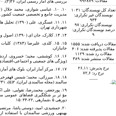
مقالات:
۹۹۳۸۷۹
بررسی های آمار رسمی ایران، ۲۶(۲)، ۱۶۰-۱۳۹.
تعداد کل نویسندگان:
۱۰۳۱
مدیریت جامع و تخصصی جمعیت کشور.
نویسندگان غیر تکراری:
۹۳۴
نویسندگان تکراری:
۹۷
شهرداری تهران.
درصد نویسندگان تکراری:
۹
۱۴. ۱۴. کلارک، جان ای (۱۳۹۰). اصول و مبانی جغرافیای جمعیت، ترجمه مسعود مهدوی، تهران: نشر قومس.
۱۵. ۱۵. کل
مقالات دریافت شده:
۱۵۵۵
جانبازان.
مقالات پذیرفته شده:
۴۰۶
مقالات رد شده:
۱۱۲۹
مقالات منتشر شده:
۳۸۹
(ویژگی های جمعیتی و اجتماعی-اقتصادی 
نرخ پذیرش:
۲۶,۱۱
۱۷. ۱۷. مرکز آمار ایران، بلوک های آماری شهر بابل، ۱۳۹۰.
نرخ رد:
۷۲,۶
____
سالمند (مجله سالمندی ایران)، ۲(۵)، ۳۳۱-۳۲۶.
مؤ ثر بر شکلگیری فضاهای عمومی مشو
دورهی ۵ ،شمارهی ,۲۲-۳۴ :۱۵