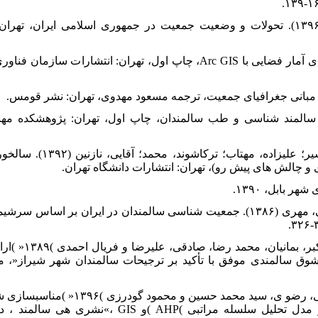
۱۰. ۱۰. عباسی شوازی، محمد جلال (۱۳۹۶). تحولات و وضعیت جمعیت در جمهوری اسلامی ای
۱۱. ۱۱. عسگری، علی (۱۳۹۰). تحلیل های آمار فضایی با Arc GIS، چاپ اول، تهران: ا
دی، علیرضا (۱۳۸۴). کلیات سالمند شناسی و طب سالمندان، چاپ اول، تهران: پژوه
۱۶. ۱۶. کوششی، مجید؛ خسروی، اردشی
و چالش های پیش رو)، تهران: انتشارات دانشگاه تهران.
۱۹. پورجعفر، محمدرضا، 
ق سالمندی موفق با تأکید بر ترجیحات سالمندان شهر شیراز«، مج
۲۰. جمشیدی، امید، دوستی پاشا، مرتضی، رضو ی، سی