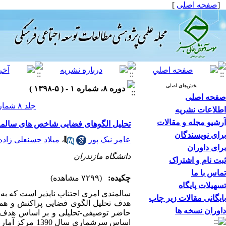
[
صفحه اصلی
]
بخش‌های اصلی
دوره ۸، شماره ۱ - ( ۵-۱۳۹۸ )
صفحه اصلی
جلد ۸ شماره ۱ صفحات ۳۱-۹
اطلاعات نشریه
آرشیو مجله و مقالات
تحلیل الگوهای فضایی شاخص های سالمن
برای نویسندگان
عامر نیک پور
،
میلاد حسنعلی زاده
برای داوران
دانشگاه مازندران
ثبت نام و اشتراک
تماس با ما
چکیده:
(۷۲۹۹ مشاهده)
تسهیلات پایگاه
سالمندی امری اجتناب ناپذیر است که به 
بایگانی مقالات زیر چاپ
هدف تحلیل الگوی فضایی پراکنش و همچ
داوران نسخه ها
حاضر توصیفی-تحلیلی و بر اساس هدف کا