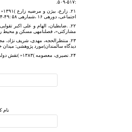
:۵۱۷-۵۰۹.
۲۱.
اجتماعی، دورهی ۱۶ ،شمارهی ۵۸ :۴۹-۴
مشارکتی«، فصلنامهی مسکن و محیط رو
دیدگاه سالمندان)مورد پژوهشی: میدان خان یزد(«
۲۴. نصیری، معصومه )۱۳۸۳« )نقش دولت در تحو الت فضایی شهر بابل«، پژوهشهای جغرافیایی شمارهی، ۳۱-۴۸ :۴۸
نام ک