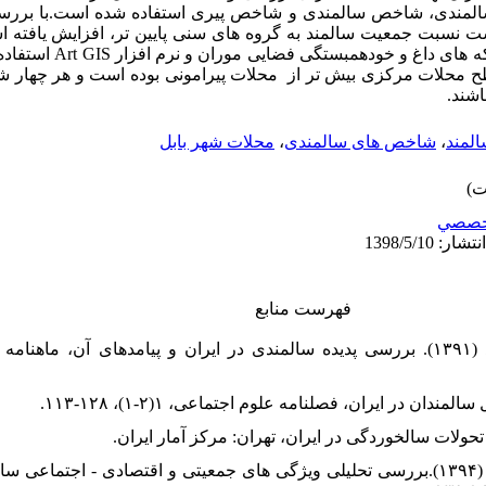
لمندی، شاخص سالمندی و شاخص پیری استفاده شده است.با بررس
1 مشخص شده است نسبت جمعیت سالمند به گروه های سنی پایین تر، افزایش یاف
 های داغ و خودهمبستگی فضایی موران و نرم افزار
GIS
Art استف
ح محلات مرکزی بیش تر از محلات پیرامونی بوده است و هر چهار
شند.
لمند
،
شاخص های سالمندی
،
محلات شهر بابل
خصصي
فهرست منابع
۱. ۱. امیرصدری، آزیتا؛ سلیمانی، حمید (۱۳۹۱). بررسی پدیده سالمندی در ایران و پیامده
۸. ۸. ضرغامی، حسین؛ فریمانه، محمود (۱۳۹۴).بررسی تحلیلی ویژگی های جمعیتی و اقتصادی -