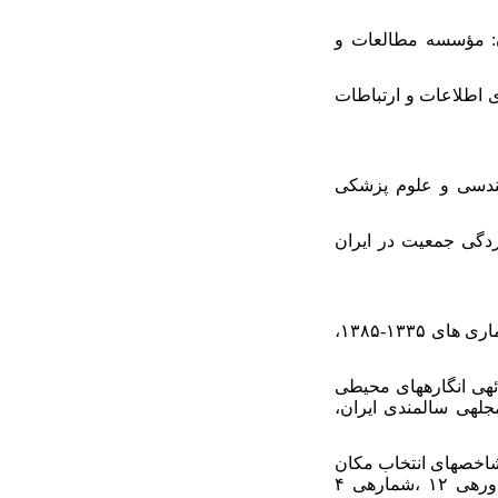
ران، تهران: مؤسسه مطالعات و
نتشارات سازمان فناوری اطلاعات و ارتباطات
شکده مهندسی و علوم پزشکی
ر؛ علیزاده، مهتاب؛ ترکاشوند، محمد؛ آقایی، نازنین (۱۳۹۲). سالخوردگی جمعیت در ایران
۱۸. ۱۸. میرزائی، محمد؛ شمس قهفرخی، مهری (۱۳۸۶). جمعیت شناسی سالمندان در ایران بر اساس سرشیماری های ۱۳۳۵-۱۳۸۵،
تقوایی، علی اکبر، بمانیان، محمد رضا، صادقی، علیرضا و فریال احمدی )۱۳۸۹« )ارائهی انگارههای محیطی
لهی سالمندی ایران،
د محمد حسین و محمود گودرزی )۱۳۹۶« )مناسبسازی شاخصهای انتخاب مکان
بهینهی ورزشی سالمندان با استفاده از مدل تحلیل سلسله مراتبی )AHP )و GIS ،»نشری هی سالمند ، دورهی ۱۲ ،شمارهی ۴