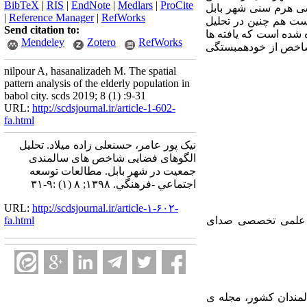
BibTeX
|
RIS
|
EndNote
|
Medlars
|
ProCite
ی هرم سنی شهر بابل
|
Reference Manager
|
RefWorks
ته است هم چنین در تحلیل
Send citation to:
اده شده است که یافته ها
Mendeley
Zotero
RefWorks
 شاخص از خودهمبستگی
nilpour A, hasanalizadeh M. The spatial
pattern analysis of the elderly population in
babol city. scds 2019; 8 (1) :9-31
URL:
http://scdsjournal.ir/article-1-602-
fa.html
نیک پور عامر، حسنعلی زاده میلاد. تحلیل
الگوهای فضایی شاخص های سالمندی
جمعیت در شهر بابل. مطالعات توسعه
اجتماعي -فرهنگي. ۱۳۹۸; ۸ (۱) :۹-۳۱
URL:
http://scdsjournal.ir/article-۱-۶۰۲-
ای آن، ماهنامه علمی تخصصی صدای
fa.html
 اجتماعی سالمندان کشور، مجله ی