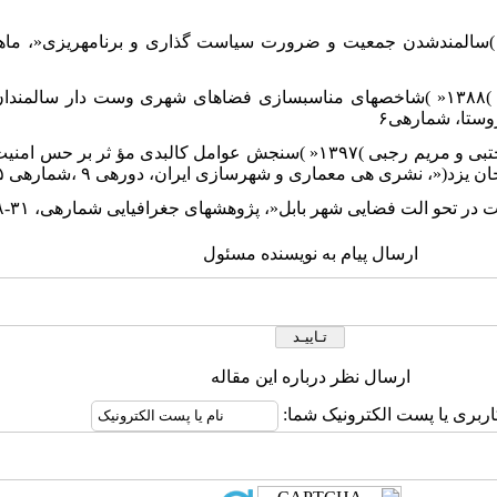
 زارع، بیژن و مرضیه زارع )۱۳۹۱« )سالمندشدن جمعیت و ضرورت سیاست گذاری و برنامهریز
۲۲. .ضابطیان، الهام و علی اکبر تقوایی )۱۳۸۸« )شاخصهای مناسبسازی فضاهای شهری وست دار
ستا، شمارهی۶
۲۳. منتظرالحجه، مهدی، شریف نژاد، مجتبی و مریم رجبی )۱۳۹۷« )سنجش عوامل کالبد
، نشری هی معماری و شهرسازی ایران، دورهی ۹ ،شمارهی ۱۵ :۱۰۵-۹۱.
ارسال پیام به نویسنده مسئول
ارسال نظر درباره این مقاله
اربری یا پست الکترونیک شما: