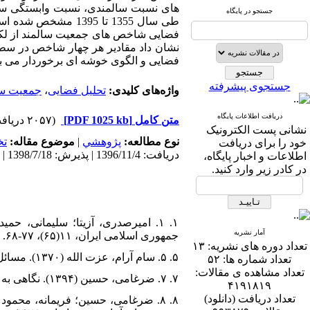
های نسبت سالمندی، نسبت وابستگی سا
جستجو در پایگاه
طی سال 1355 تا 395
فضایی شاخص های جمعیت سالمند از لکه
نشان داد مقادیر هر چهار شاخص در سط
فضایی و الگوی خوشه ای برخوردار می با
جستجوی پیشرفته
واژه‌های کلیدی:
تحلیل فضایی
،
جمعیت سا
دریافت اطلاعات پایگاه
متن کامل
[PDF 1025 kb]
(۲۰۵۷ دریافت)
نشانی پست الکترونیک
نوع مطالعه:
پژوهشي
|
موضوع مقاله:
ت
خود را برای دریافت
دریافت: 1396/11/4 | پذیرش: 1398/7/18 | انتشار: 1398/5/10
اطلاعات و اخبار پایگاه،
در کادر زیر وارد کنید.
آمار نشریه
جمهوری اسلامی ایران، ۱۱(۶۵)، ۷۷-۶۸.
تعداد دوره های نشریه:
۱۳
۵. ۵. سام آرام، عزت الله (۱۳۷۰). مسائل سالمندان در ایران، فصلنامه علوم اجتماعی، ۱(۲-۱)، ۱۲۸-۱۱۳.
تعداد شماره ها:
۵۲
تعداد مشاهده ی مقالات:
۷. ۷. ضرغامی، حسین (۱۳۹۴). نگاهی به تحولات سالخوردگی در ایران، تهران: مرکز آمار ایران.
۴۱۹۱۸۱۹
تعداد دریافت (دانلود)