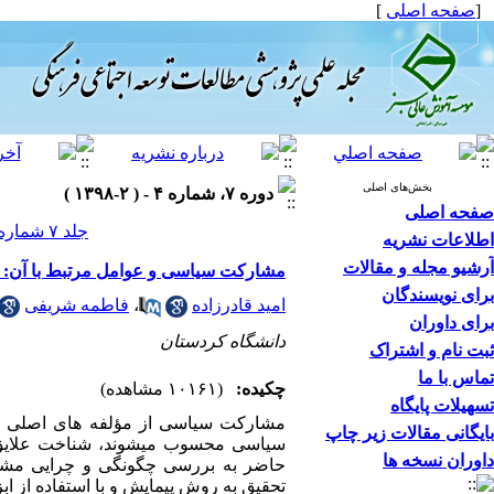
[
صفحه اصلی
]
بخش‌های اصلی
دوره ۷، شماره ۴ - ( ۲-۱۳۹۸ )
صفحه اصلی
جلد ۷ شماره ۴ صفحات ۱۲۹-۹۳
اطلاعات نشریه
آرشیو مجله و مقالات
مشارکت سیاسی و عوامل مرتبط با آن: م
برای نویسندگان
امید قادرزاده
،
فاطمه شریفی
برای داوران
دانشگاه کردستان
ثبت نام و اشتراک
تماس با ما
چکیده:
(۱۰۱۶۱ مشاهده)
تسهیلات پایگاه
مشارکت سیاسی از مؤلفه ­های اصلی توسع
بایگانی مقالات زیر چاپ
سیاسی محسوب می­شوند، شناخت علایق و 
داوران نسخه ها
حاضر به بررسی چگونگی و چرایی مشارک
تحقیق به روش پیمایش و با استفاده از ابزار پرسشنامه در مورد370 نفر از دان