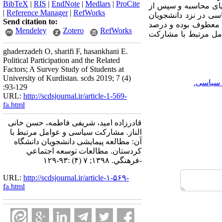
BibTeX
|
RIS
|
EndNote
|
Medlars
|
ProCite
­ای محاسبه و سپس از
|
Reference Manager
|
RefWorks
سی در نزد دانشجویان
Send citation to:
ی معطوف بوده و درصد
Mendeley
Zotero
RefWorks
وامل مرتبط با مشارکت
ghaderzadeh O, sharifi F, hasankhani E.
Political Participation and the Related
Factors; A Survey Study of Students at
University of Kurdistan. scds 2019; 7 (4)
سیاسی.
:93-129
URL:
http://scdsjournal.ir/article-1-569-
fa.html
قادرزاده امید، شریفی فاطمه، حسن خانی
الناز. مشارکت سیاسی و عوامل مرتبط با
آن: مطالعه پیمایشی دانشجویان دانشگاه
کردستان. مطالعات توسعه اجتماعي
-فرهنگي. ۱۳۹۸; ۷ (۴) :۹۳-۱۲۹
URL:
http://scdsjournal.ir/article-۱-۵۶۹-
fa.html