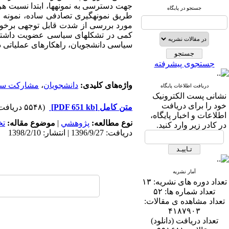
جهت دسترسی به نمونه­ها، ابتدا نسبت 
جستجو در پایگاه
طریق نمونه­گیری تصادفی ساده، نمونه 
مورد بررسی از شدت قابل توجهی برخور
کمی در تشکل­های سیاسی عضویت داشته و 
سیاسی دانشجویان، راهکارهای عملیاتی 
جستجوی پیشرفته
واژه‌های کلیدی:
دانشجویان
،
مشارکت سی
دریافت اطلاعات پایگاه
نشانی پست الکترونیک
خود را برای دریافت
متن کامل
[PDF 651 kb]
(۵۵۴۸ دریافت)
اطلاعات و اخبار پایگاه،
نوع مطالعه:
پژوهشي
|
موضوع مقاله:
ت
در کادر زیر وارد کنید.
دریافت: 1396/9/27 | انتشار: 1398/2/10
آمار نشریه
تعداد دوره های نشریه:
۱۳
تعداد شماره ها:
۵۲
تعداد مشاهده ی مقالات:
۴۱۸۷۹۰۳
تعداد دریافت (دانلود)