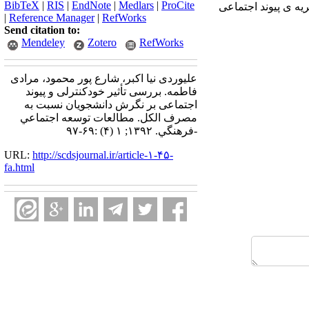
BibTeX
|
RIS
|
EndNote
|
Medlars
|
ProCite
یه ی پیوند اجتماعی
|
Reference Manager
|
RefWorks
Send citation to:
Mendeley
Zotero
RefWorks
علیوردی نیا اکبر، شارع پور محمود، مرادی
فاطمه. بررسی تأثیر خودکنترلی و پیوند
اجتماعی بر نگرش دانشجویان نسبت به
مصرف الکل. مطالعات توسعه اجتماعي
-فرهنگي. ۱۳۹۲; ۱ (۴) :۶۹-۹۷
URL:
http://scdsjournal.ir/article-۱-۴۵-
fa.html