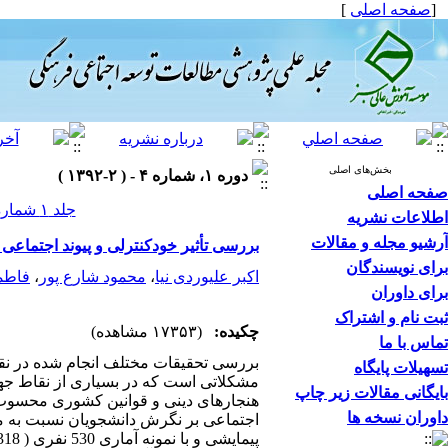
[
صفحه اصلی
]
بخش‌های اصلی
دوره ۱، شماره ۴ - ( ۲-۱۳۹۲ )
صفحه اصلی
جلد ۱ شماره ۴ صفحات ۹۷-۶۹
اطلاعات نشریه
آرشیو مجله و مقالات
بررسی تأثیر خودکنترلی و پیوند اجتماع
برای نویسندگان
اکبر علیوردی نیا
،
محمود شارع پور
،
فاطم
برای داوران
ثبت نام و اشتراک
چکیده:
(۱۷۳۵۳ مشاهده)
تماس با ما
بررسی تحقیقات مختلف انجام شده در نق
تسهیلات پایگاه
مشکلاتی است که در بسیاری از نقاط جه
بایگانی مقالات زیر چاپ
هنجارهای دینی و قوانین کشوری محسوب م
داوران نسخه ها
اجتماعی بر نگرش دانشجویان نسبت به 
پیمایشی و با نمونه آماری 530 نفری ( 318 دختر و 212 پسر) از دانشجویان دانشگاه مازندران در سال تحصیلی