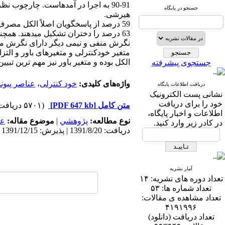
90-91 به اجرا در آمدهاست. چارچوب نظری تحقیق عبارتند از: نظریهی عمومی جرم گاتفردسون و هیرشی و
جستجو در پایگاه
هیرشی.
59 درصد از پاسخگویان اصلاً الکل مصرف نکردهاند. از این تعداد / دادههای توصیفی تحقیق نشان میدهد 6
63 درصد را دختران تشکیل میدهند. همچنین حدود نیمی از نمونهی تحقیق دارای / 54/2 درصد را پسران و 2
نگرش منفی و نیمی دیگر دارای نگرش میا
متغیر خودکنترلی و متغیرهای باور و ال
الکل بوده و متغیر باور نیز مهم ترین ت
جستجوی پیشرفته
واژه‌های کلیدی:
خود کنترلی
،
عناصر پیون
دریافت اطلاعات پایگاه
نشانی پست الکترونیک
خود را برای دریافت
متن کامل
[PDF 647 kb]
(۵۷۰۱ دریافت)
اطلاعات و اخبار پایگاه،
نوع مطالعه:
پژوهشي
|
موضوع مقاله:
عم
در کادر زیر وارد کنید.
دریافت: 1391/8/20 | پذیرش: 1391/12/15 | انتشار: 1392/4/30
آمار نشریه
تعداد دوره های نشریه:
۱۴
تعداد شماره ها:
۵۳
تعداد مشاهده ی مقالات:
۴۱۹۱۹۹۶
تعداد دریافت (دانلود)