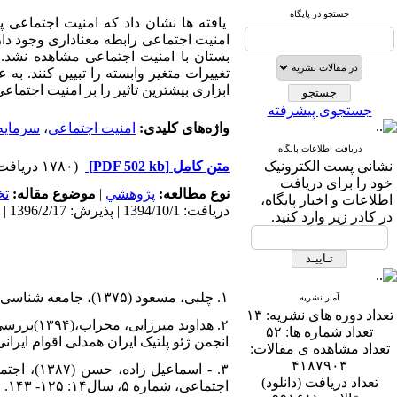
جستجو در پایگاه
یافته ها نشان داد که امنیت اجتماعی 
امنیت اجتماعی رابطه معناداری وجود دار
تغییرات متغیر وابسته را تبیین کنند. به 
ابزاری بیشترین تاثیر را بر امنیت اجتماعی
جستجوی پیشرفته
واژه‌های کلیدی:
امنیت اجتماعی
،
سرمایه
دریافت اطلاعات پایگاه
نشانی پست الکترونیک
متن کامل
[PDF 502 kb]
(۱۷۸۰ دریافت)
خود را برای دریافت
نوع مطالعه:
پژوهشي
|
موضوع مقاله:
ت
اطلاعات و اخبار پایگاه،
دریافت: 1394/10/1 | پذیرش: 1396/2/17 | انتشار: 1396/2/17
در کادر زیر وارد کنید.
۱. چلبی، مسعود (۱۳۷۵)، جامعه شناسی نظم، تهران، نشر نی.
آمار نشریه
تعداد دوره های نشریه:
۱۳
۲. هداون
تعداد شماره ها:
۵۲
انجمن ژئو پلتیک ایران همدلی اقوام ایرانی
تعداد مشاهده ی مقالات:
۴۱۸۷۹۰۳
۳. - اسم
تعداد دریافت (دانلود)
اجتماعی، شماره ۵، سال۱۴: ۱۲۵- ۱۴۳.