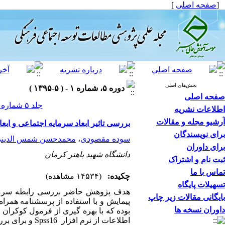
[
صفحه اصلی
]
بخش‌های اصلی
دوره ۵، شماره ۱ - ( ۵-۱۳۹۵ )
صفحه اصلی
جلد ۵ شماره ۱ صفحات ۱۴۵-۱۲۱
اطلاعات نشریه
آرشیو مجله و مقالات
بررسی تاثیر ابعاد سرمایه اجتماعی و ابعاد آن ب
برای نویسندگان
سوده مقصودی
،
محمدحسن شمس الدین
برای داوران
دانشگاه شهید باهنر کرمان
ثبت نام و اشتراک
تماس با ما
چکیده:
(۱۴۵۳۴ مشاهده)
تسهیلات پایگاه
هدف پژوهش حاضر بررسی رابطه سرمایه 
بایگانی مقالات زیر چاپ
داوران نسخه ها
اطلاعات از نرم افزار
Spss16
و برای برر