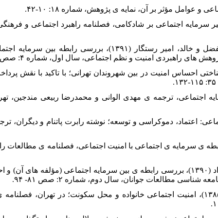
۶. - بحری پور، عباس؛ ذولفقاری، ابوالفضل و خالد، امیر رستگار (۱۳۹۱)، بر
ای راهبردی امنیت و نظم اجتماعی، سال اول، شماره ۴: صص ۸۹-۱۰۹.
۱۳۸)، تبیین جامعه شناختی احساس امنیت در بین شهروندان تهرانی؛ با تاکید با نقش 
۱۳)، مدیریت و سرمایه اجتماعی، ترجمه ی مهدی الوانی و محمدرضا ربیعی مندجین،
ن (۱۳۸۴)، سرمایه اجتماعی: اعتماد، دموکراسی و توسعه؛ نوشته رابرت پاتنام و دیگران
۱۱. - ساروخانی، باقر و فاطمه هاشم نژاد (۱۳۹۰)، بررسی رابطه ی بین سرمایه اجتماعی (مؤلف
ناسی مطالعات جوانان، سال دوم، شماره ۲: صص ۸۱- ۹۴.
۱۲. - ساروخانی، باقر و منیژه نویدنیا (۱۳۸۵)، امنیت اجتماعی خانواده و محل سکونت؛ در تهر