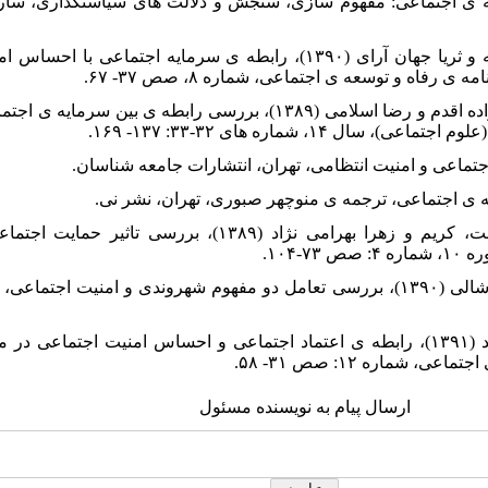
 پور، محمود (۱۳۸۵)، سرمایه ی اجتماعی: مفهوم سازی، سنجش و دلالت های سیاستگذار
۱۴. - شیخی، محمد تقی؛ کمالی، افسانه و ثریا جهان آرای (۱۳۹۰)، رابطه ی سرمایه
رفاه و توسعه ی اجتماعی، شماره ۸، صص ۳۷- ۶۷.
۱۵. - عباس زاده، محمد، محمدباقر علیزاده اقدم و رضا اسلامی (۱۳۸۹)، بررسی را
 ۱۴، شماره های ۳۲-۳۳: ۱۳۷- ۱۶۹.
۱۸. - نبوی، سید عبدالحسین؛ رضادوست، کریم و زهرا بهرامی نژاد (۸۹
-۱۰۴.
۱۹. - هزار جریبی، جعفر و رضا صفری شالی (۱۳۹۰)، بررسی تعامل دو مفهوم شهروندی و ام
۲۰. - هزار جریبی، جعفر و محبوبه حامد (۱۳۹۱)، رابطه ی اعتماد اجتماعی و احساس امنیت اج
شماره ۱۲: صص ۳۱- ۵۸.
ارسال پیام به نویسنده مسئول