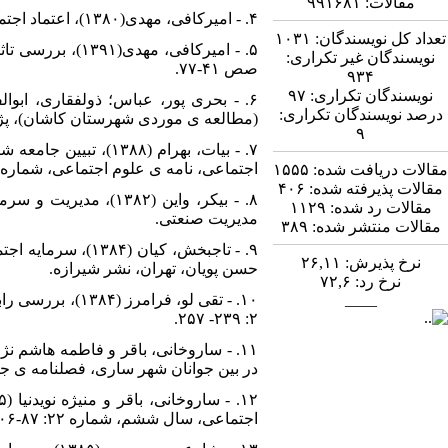
مقالات:
۹۹۱۶۸۱
۴. - امیرکافی، مهدی(۱۳۸۰)، اعتماد اجتماعی و عوامل مؤثر بر آن، نمایه ی پژوهش، شماره ۱۸: ۱۰-۴۲.
تعداد کل نویسندگان:
۱۰۳۱
نویسندگان غیر تکراری:
صص ۴۱-۷۷.
۹۳۴
نویسندگان تکراری:
۹۷
درصد نویسندگان تکراری:
(مطالعه ی موردی شهرستان کاشان)، پژوهش ه
۹
۷. - بیات، بهرام (۸
اجتماعی، نامه ی علوم اجتماعی، شماره ۳۵: ۱۱۵-۱۳۲.
مقالات دریافت شده:
۱۵۵۵
مقالات پذیرفته شده:
۴۰۶
۸. - بیکر، واین (۸۲
مقالات رد شده:
۱۱۲۹
مدیریت صنعتی.
مقالات منتشر شده:
۳۸۹
۹. - تاجبخش، کیا
نرخ پذیرش:
۲۶,۱۱
حسن پویان، تهران، نشر شیرازه.
نرخ رد:
۷۲,۶
____
۲: ۲۳۹- ۲۵۷.
در بین جوانان شهر ساری، فصلنامه ی جامعه ش
اجتماعی، سال ششم، شماره ۲۲: ۸۷-۱۰۶.