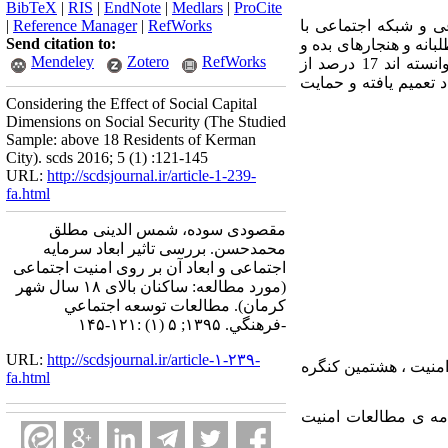
BibTeX
|
RIS
|
EndNote
|
Medlars
|
ProCite
ی و شبکه اجتماعی با
RefWorks
|
Reference Manager
|
Send citation to:
انه و هنجارهای بده و
Mendeley
Zotero
RefWorks
بستان با امنیت اجتماعی مشاهده نشد. نتایج تحلیل رگرسیون نشان داد که در مجموع، متغیرهای مستقل توانسته اند 17 درصد از
د تعمیم یافته و حمایت
Considering the Effect of Social Capital
Dimensions on Social Security (The Studied
Sample: above 18 Residents of Kerman
City). scds 2016; 5 (1) :121-145
URL:
http://scdsjournal.ir/article-1-239-
fa.html
مقصودی سوده، شمس الدینی مطلق
محمدحسن. بررسی تاثیر ابعاد سرمایه
اجتماعی و ابعاد آن بر روی امنیت اجتماعی
(مورد مطالعه: ساکنان بالای ۱۸ سال شهر
کرمان). مطالعات توسعه اجتماعي
-فرهنگي. ۱۳۹۵; ۵ (۱) :۱۲۱-۱۴۵
URL:
http://scdsjournal.ir/article-۱-۲۳۹-
قراری امنیت ، هشتمین کنگره
fa.html
ا، فصلنامه ی مطالعات امنیت