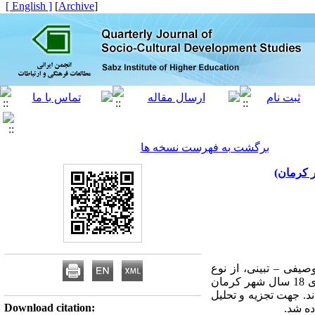
[ English ]
]
Archive
[
برگشت به فهرست نسخه ها
یفی – تبینی، از نوع
پیمایش و با استفاده از پرسشنامه همراه با مصاحبه صورت پذیرفته است. جامعه ی آماری تحقیق ساکنان بالای 18 سال شهر کرمان
 گیری خوشه ای چند مرحله ای تعداد 384 نفر انتخاب شدند. جهت تجزیه و تحلیل
Download citation:
ه شد.