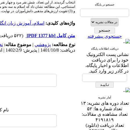
انتخاب گردیدند. از این تعداد، شش نفر مرد و چهار نفر 
جستجو در پایگاه
و (3) تقویت ارزش‌های مذهبی دانش‌آموزان. در نهایت، پیامدهای نظری و آموزشی این مطالعه و همچنین جهت‌های تحقیقات آتی ارایه گردید.
واژه‌های کلیدی:
اسلام، آموزش زبان انگ
متن کامل
[PDF 1377 kb]
(۵۲۲ دریافت)
جستجوی پیشرفته
نوع مطالعه:
پژوهشي
|
موضوع مقاله:
ت
دریافت اطلاعات پایگاه
دریافت: 1401/10/8 | پذیرش: 1402/2/9 | انتشار: 1403/4/24
نشانی پست الکترونیک
خود را برای دریافت
اطلاعات و اخبار پایگاه،
در کادر زیر وارد کنید.
آمار نشریه
تعداد دوره های نشریه:
۱۳
تعداد شماره ها:
۵۲
نام ک
تعداد مشاهده ی مقالات:
۴۱۹۱۸۱۹
تعداد دریافت (دانلود)