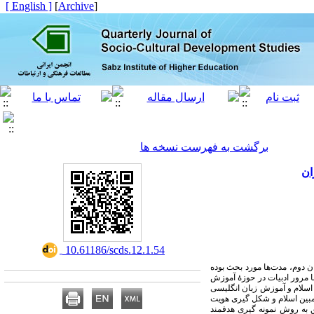
[ English ]
]
Archive
[
برگشت به فهرست نسخه ها
ان
‎ 10.61186/scds.12.1.54
ن دوم، مدت‌ها مورد بحث بوده
ا مرور ادبیات در حوزۀ آموزش
 اسلام و آموزش زبان انگلیسی
بین اسلام و شکل­ گیری هویت
ق به روش نمونه­ گیری هدفمند