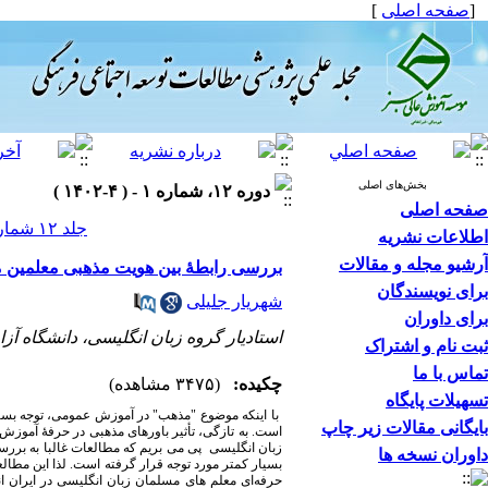
[
صفحه اصلی
]
بخش‌های اصلی
دوره ۱۲، شماره ۱ - ( ۴-۱۴۰۲ )
صفحه اصلی
جلد ۱۲ شماره ۱ صفحات ۷۳-۵۴
اطلاعات نشریه
آرشیو مجله و مقالات
بررسی رابطۀ بین هویت مذهبی معلمین م
برای نویسندگان
شهریار جلیلی
برای داوران
استادیار گروه زبان انگلیسی، دانشگاه آزا
ثبت نام و اشتراک
تماس با ما
چکیده:
(۳۴۷۵ مشاهده)
تسهیلات پایگاه
با اینکه موضوع "مذهب" در آموزش عمومی، توجه بسیار
بایگانی مقالات زیر چاپ
است. به تازگی، تأثیر باورهای مذهبی در حرفۀ آموزش 
زبان انگلیسی پی می­ بریم که مطالعات غالبا به برر
داوران نسخه ها
بسیار کمتر مورد توجه قرار گرفته است. لذا این مطا
حرفه‌ای معلم­ های مسلمان زبان انگلیسی در ایران ا