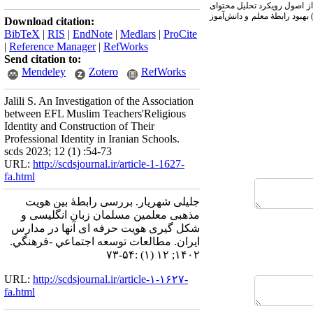
ی از اصول رویکرد تحلیل محتوای
تنتاجی، این مطالعه نشان داد که اسلام به سه نحو مهم در هویت حرفه‌ای شرکت‌کنندگان مرتبط بوده است: : (1) تقویت آرامش روحی و ذهنی (2) بهبود رابطۀ معلم و دانش‌آموز
Download citation:
BibTeX
|
RIS
|
EndNote
|
Medlars
|
ProCite
|
Reference Manager
|
RefWorks
Send citation to:
Mendeley
Zotero
RefWorks
Jalili S. An Investigation of the Association
between EFL Muslim Teachers'Religious
Identity and Construction of Their
Professional Identity in Iranian Schools.
scds 2023; 12 (1) :54-73
URL:
http://scdsjournal.ir/article-1-1627-
fa.html
جلیلی شهریار. بررسی رابطۀ بین هویت
مذهبی معلمین مسلمان زبان انگلیسی و
شکل گیری هویت حرفه ای آنها در مدارس
ایران. مطالعات توسعه اجتماعي -فرهنگي.
۱۴۰۲; ۱۲ (۱) :۵۴-۷۳
URL:
http://scdsjournal.ir/article-۱-۱۶۲۷-
fa.html