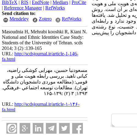
BibTeX
|
RIS
|
EndNote
|
Medlars
|
ProCite
‌ی هویت ملی و هویت
|
Reference Manager
|
RefWorks
ان در سال 92-1393 و تأثیر متغیّرهای زمینه‌ای بر آن است. روش
Send citation to:
 است وداده‌ها ازطریق پرسش‌نامه در میان 294 نمونه استخراج و با نرم افزار 22SPSS تجزیه و تحلیل شد. یافته‌ها
Mendeley
Zotero
RefWorks
ود ندارد و رابطه‌ای
د جنسیت، نوع رشته‌ی
Masoudnia H, Mehrabi kooshki R, Kiani N.
انشجویان را پیش‌بینی
National and Ethnic Identities Case Study:
Students of the University of Tehran. scds
2014; 3 (2) :139-165
URL:
http://scdsjournal.ir/article-1-146-
fa.html
مسعودنیا حسین، مهرابی کوشکی راضیه،
کیانی ناهید. بررسی رابطه هویت ملی و
قومی: (مطالعه موردی دانشجویان دانشگاه
تهران). مطالعات توسعه اجتماعي -فرهنگي.
۱۳۹۳; ۳ (۲) :۱۳۹-۱۶۵
URL:
http://scdsjournal.ir/article-۱-۱۴۶-
fa.html