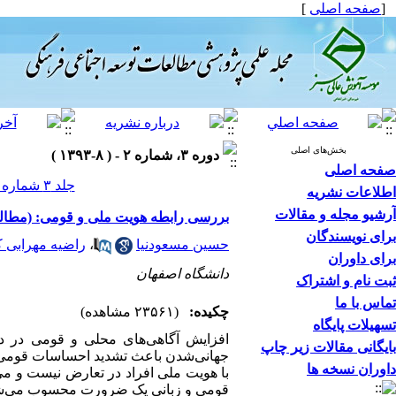
[
صفحه اصلی
]
بخش‌های اصلی
دوره ۳، شماره ۲ - ( ۸-۱۳۹۳ )
صفحه اصلی
جلد ۳ شماره ۲ صفحات ۱۶۵-۱۳۹
اطلاعات نشریه
آرشیو مجله و مقالات
بررسی رابطه هویت ملی و قومی: (مطالع
برای نویسندگان
حسین مسعودنیا
،
راضیه مهرابی 
برای داوران
دانشگاه اصفهان
ثبت نام و اشتراک
تماس با ما
چکیده:
(۲۳۵۶۱ مشاهده)
تسهیلات پایگاه
افزایش آگاهی‌های محلی و قومی در دو
بایگانی مقالات زیر چاپ
جهانی‌شدن باعث تشدید احساسات قومی و 
داوران نسخه ها
با هویت ملی افراد در تعارض نیست و می‌
قومی و زبانی یک ضرورت محسوب می‌شود ز