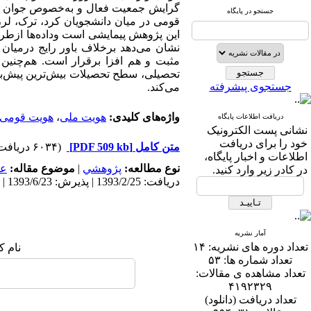
گرایش جمعیت فعال و به‌خصوص جوان ج
جستجو در پایگاه
نشان می‌دهد برخلاف باور رایج درمیا
مثبت و هم افزا برقرار است. هم‌چنین 
تحصیلی، سطح تحصیلات بیش‌ترین پیش‌بین
جستجوی پیشرفته
می‌کند.
واژه‌های کلیدی:
هویت ملی
،
هویت قومی
دریافت اطلاعات پایگاه
نشانی پست الکترونیک
خود را برای دریافت
متن کامل
[PDF 509 kb]
(۶۰۳۴ دریافت)
اطلاعات و اخبار پایگاه،
نوع مطالعه:
پژوهشي
|
موضوع مقاله:
عم
در کادر زیر وارد کنید.
دریافت: 1393/2/25 | پذیرش: 1393/6/23 | انتشار: 1393/8/30
آمار نشریه
تعداد دوره های نشریه:
۱۴
نام ک
تعداد شماره ها:
۵۳
تعداد مشاهده ی مقالات:
۴۱۹۲۳۲۹
تعداد دریافت (دانلود)