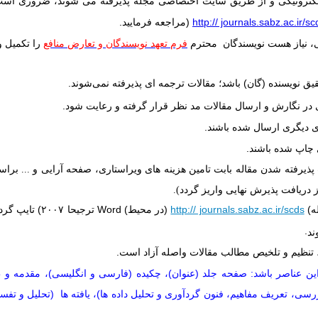
الکترونیکی و از طریق سایت اختصاصی مجله پذیرفته می­
شوند، ضروری است نو
http:// journals.sabz.ac.ir/sc
)
مراجعه فرمایید
.
، نیاز هست نویسندگان محترم
فرم تعهد نویسندگان
و تعارض منافع
را تکمیل و
ق نویسنده (گان) باشد؛ مقالات ترجمه­
ای پذیرفته نمی
شوند
.
 در نگارش و ارسال مقالات مد نظر قرار گرفته و رعایت شود
.
 ی دیگری ارسال شده باشند
.
ی چاپ شده باشند
.
ذیرفته شدن مقاله بابت تامین هزینه های ویراستاری، صفحه آرایی و ... براس
 دریافت پذیرش نهایی واریز گردد).
ه
(
http:// journals.sabz.ac.ir/scds
)
در محیط
Word (
ترجیحا ۲۰۰۷) تایپ گردد و با انتخاب
.
ند
، تنظیم و تلخیص مطالب مقالات واصله آزاد است
.
ین عناصر باشد: صفحه جلد (عنوان)، چکیده (فارسی و انگلیسی)، مقدمه و
، تعریف مفاهیم، فنون گردآوری و تحلیل داده ها)، یافته ها (تحلیل و تفسی