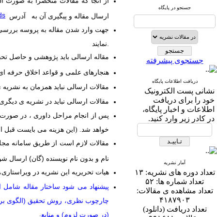
از آنجا که مقالات منحصراً به ­صورت 
جستجو در پایگاه
ds
ارسال مقاله و پیگیری آن به آدرس
جهت وارد شدن مقاله به پروسه بررسی
نمایند.
مقاله ارسالی باید پژوهشی و حاصل تحقی
جستجوی پیشرفته
هنجارهای علمی و قواعد اخلاق حرفه ای
دریافت اطلاعات پایگاه
مقالات ارسالی نباید همزمان به نشریه
نشانی پست الکترونیک
خود را برای دریافت
مقالات ارسالی نباید در نشریه ی دیگر
اطلاعات و اخبار پایگاه،
پس از انجام مراحل داوری ، در صورت پ
در کادر زیر وارد کنید.
خواهد شد. (این هزینه می بایست قبل از
مقالات لازم است از طریق سامانه مجل
نام و بدون نام نویسنده (گان) ارسال شو
آمار نشریه
هیات تحریریه این نشریه در ویراستاری
تعداد دوره های نشریه:
۱۳
تعداد شماره ها:
۵۲
پیشنهاد می شود ساختار مقاله شامل ا
تعداد مشاهده ی مقالات:
۴۱۸۷۹۰۳
چارچوب نظری، روش تحقیق (الگوی بررسی
تعداد دریافت (دانلود)
.
(در صورت لزوم) و منابع