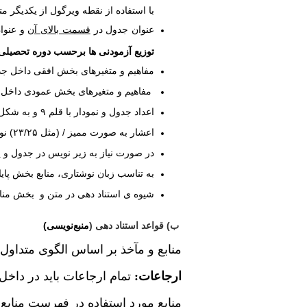
با استفاده از نقطه ویرگول از یکدیگر مت
عنوان جدول در
قسمت بالای آن
و عنوا
توزیع آزمودنی ها برحسب دوره تحصیلی
مفاهیم و متغیرهای بخش افقی داخل جدو
مفاهیم و متغیرهای بخش عمودی داخل جدول و نمودار با قلم ۰
اعداد جدول و نمودار با قلم ۹ و به شکل غیر پرشده (عادی) نوشته شود
اعشار به صورت ممیز / (مثل ۲۳/۲۵) نوشته شود
در صورت نیاز به زیر نویس در جدول و یا نمود
به تناسب زبان نوشتاری، منابع بخش پای
شیوه ی استناد دهی در متن و بخش مناب
ب) قواعد استناد دهی (
)
منبع‌نویسی
منابع و مآخذ بر اساس الگوی متداول
ارجاعات:
تمام ارجاعات باید در داخل
منابع مورد استفاده در فهرست منابع 