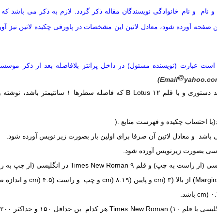
 و نام و نام خانوادگی نویسندگان مقاله ذکر گردد. لازم به ذکر می باش
 صفحه آورده شود، معادل لاتین این مشخصات در پاورقی چکیده لاتین نیز آورد
ست عبارت (نویسنده مسئول) در داخل پرانتز بلافاصله بعد از ذکر موسس
yahoo.co
دستوری و با قلم ۱۲
B Lotus
که فاصله سطرها ۱ سانتیمتر
با احتساب چکیده و فهرست منابع
).
 باشد و معادل لاتین آن صرفا برای اولین بار بصورت زیر نویس آورده شود
.
اسی بصورت زیرنویس آورده شود
.
سی (از راست به چپ) و قلم ۹
Times New Roman
در انگلیسی (از چپ به راست) با فا
(Margin
از بالا (۳
cm)
و پایین (۸.۱۹
cm)
و چپ و راست (۴.۵
cm)
و اندازه 
cm)
باشد
.
لیسی با قلم ۱۰
Times New Roman (