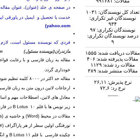
مقالات:
۹۹۱۶۸۱
در صفحه ی جلد (عنوان)، عنوان مقاله
تعداد کل نویسندگان:
۱۰۳۱
خدمت یا تحصیل و ایمیل در پاورقی این
نویسندگان غیر تکراری:
۹۳۴
yahoo.com)
نویسندگان تکراری:
۹۷
درصد نویسندگان تکراری:
۹
فردی که نویسنده مسئول است، لازم ا
مازندران(نویسنده مسئول) Email
m)
مقالات دریافت شده:
۱۵۵۵
مقالات پذیرفته شده:
۴۰۶
مقاله به زبان فارسی و با رعایت قواعد 
مقالات رد شده:
۱۱۲۹
.
خودداری گردد
مقالات منتشر شده:
۳۸۹
مقاله حد اکثر در
۸۰۰۰
کلمه تنظیم شود(
نرخ پذیرش:
۲۶,۱۱
ارجاعات لاتین درون متن به زبان فارسی
نرخ رد:
۷۲,۶
____
معادل های لاتین، اصطلاحات مهم و اس
زیر نویس ها با قلم ۱۰
B Lotus
در فار
مقالات در محیط
(Word)
و حاشیه ی
s)
تورفتگی اولین سطر از هر پاراگراف (۰.۷
چکیده فارسی با قلم ۱۱
B Lotus
و انگ