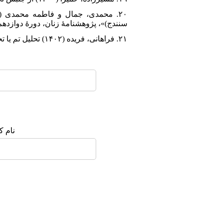
سنندج)»، پژوهشنامۀ زنان، دورۀ دوازدهم، شمارۀ ۲
۲۱. فراهانی، فریده (۱۴۰۲) تحلیل تم یا تحلیل مضمون چیست؟ https://qualitativestudies.com › theme-analysis
نام ک