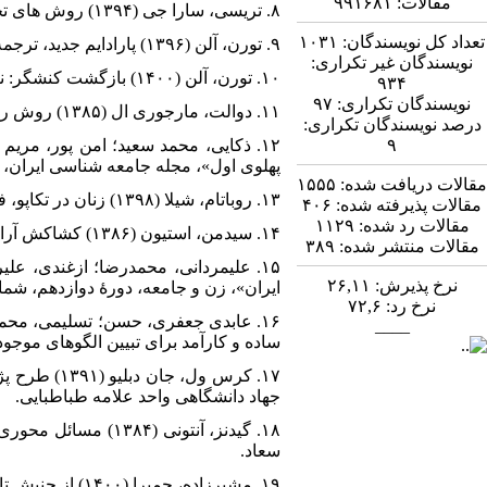
مقالات:
۹۹۱۶۸۱
۸. تریسی، سارا جی (۱۳۹۴) روش های تحقیق کیفی، ترجمۀ حسین خنیفر و طاهره منیری شریف، تهران: مؤسسه کتاب مهربان نشر.
تعداد کل نویسندگان:
۱۰۳۱
۹. تورن، آلن (۱۳۹۶) پارادایم جدید، ترجمۀ سلمان صادقی زاده و احمد نقیب زاده، تهران: علمی و فرهنگی.
نویسندگان غیر تکراری:
۱۰. تورن، آلن (۱۴۰۰) بازگشت کنشگر: نظریۀ اجتماعی در جامعۀ پساصنعتی، ترجمۀ سلمان صادقی زاده، تهران: ثالث.
۹۳۴
نویسندگان تکراری:
۹۷
۱۱. دوالت، مارجوری ال (۱۳۸۵) روش رهایی بخش مطالعات زنان و پژوهش اجتماعی، ترجمۀ هوشنگ نایبی، تهران: دانشگاه تهران.
درصد نویسندگان تکراری:
۹
پهلوی اول»، مجله جامعه شناسی ایران، دورۀ ۲۰، شمارۀ ۴: 
مقالات دریافت شده:
۱۵۵۵
۱۳. روباتام، شیلا (۱۳۹۸) زنان در تکاپو، فمینیسم و کنش اجتماعی، ترجمۀ حشمت الله صباغی، تهران: شیرازه.
مقالات پذیرفته شده:
۴۰۶
مقالات رد شده:
۱۱۲۹
۱۴. سیدمن، استیون (۱۳۸۶) کشاکش آرا در جامعه شناسی، ترجمۀ هادی جلیلی، تهران: نی.
مقالات منتشر شده:
۳۸۹
نرخ پذیرش:
۲۶,۱۱
ایران»، زن و جامعه، دورۀ دوازدهم، شمارۀ ۲: ۳۳-
نرخ رد:
۷۲,۶
____
ساده و کارآمد برای تبیین الگوهای موجود در
۱۷. کرس ول
جهاد دانشگاهی واحد علامه طباطبایی.
۱۸. گیدنز، آنتونی 
سعاد.
۱۹. مشیرزاده، حمیرا (۱۴۰۰) از جنبش تا نظریۀ اجتماعی: تاریخ دو قرن فمینیسم، تهران: شیرازه.