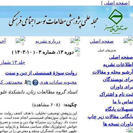
[
صفحه اصلی
]
بخش‌های اصلی
دوره ۱۳، شماره ۳ - ( ۱۰-۱۴۰۳ )
صفحه اصلی
جلد ۱۳ شماره ۳ صفحات ۱۱۲-۸۲
اطلاعات نشریه
آرشیو مجله و مقالات
روایت سوژۀ فمینیستی از دین و سنت
برای نویسندگان
محبوبه سادات هدی
،
محمدتقی ک
برای داوران
استاد گروه مطالعات زنان، دانشکدۀ علوم
ثبت نام و اشتراک
تماس با ما
چکیده:
(۶۰۸ مشاهده)
تسهیلات پایگاه
بایگانی مقالات زیر چاپ
زن به عنوان سوژه‌های فمینیستی انجام شده است. بر
دست داد.
رویکرد زن ستیزانۀ نهاد دین و سنت و تصریح 
داوران نسخه ها
خوانش ایدئولوژیک نظام سیاسی مسلط و بازتولید سنت
ظهور عقلانیت، کنشگران منتقد و معترض را در مواجهه