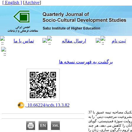
[ English ]
]
Archive
[
برگشت به فهرست نسخه ها
‎ 10.66224/scds.13.3.82
این پژوهش توصیفی- تحلیلی، با هدف کشف روایت سوژۀ فمینیستی از دین و سنت و با رویکرد تفسیری -انتقادی و با استفاده از تحلیل مضمون و تکنیک مصاحبه نیمه عمیق با 37
" زوال مشروعیت مرجعیت دینی" را به
. روایت سوژۀ فمینیستی، گویای
ان را کاهش می­ دهد، هر چند
و لزوم دگرگون­ سازی، زنان را