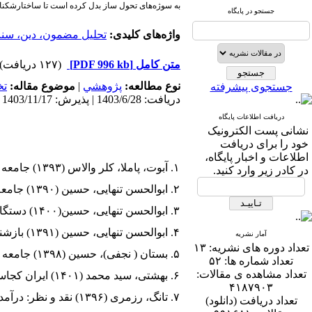
به سوژه‌های تحول­ ساز بدل کرده است تا ساختارشکنان
جستجو در پایگاه
واژه‌های کلیدی:
تحلیل مضمون، دین، سن
متن کامل
[PDF 996 kb]
(۱۲۷ دریافت)
نوع مطالعه:
پژوهشي
|
موضوع مقاله:
ت
جستجوی پیشرفته
دریافت: 1403/6/28 | پذیرش: 1403/11/17 | انتشار: 1404/11/15
دریافت اطلاعات پایگاه
نشانی پست الکترونیک
خود را برای دریافت
اطلاعات و اخبار پایگاه،
۱. آبوت، پاملا، کلر والاس (۱۳۹۳) جامعه شناسی زنان، ترجمۀ منیژه نجم عراقی، تهران: نی.
در کادر زیر وارد کنید.
۲. ابوالحسن تنهایی، حسین (۱۳۹۰) جامعه شناسی دینی در شرق باستان، تهران: بهمن برنا.
۳. ابوالحسن تنهایی، حسین(۱۴۰۰) دستگاه نظری بلومر، تهران: اندیشه احسان.
۴. ابوالحسن تنهایی، حسین (۱۳۹۱) بازشناسی تحلیلی نظریه‌های مدرن جامعه شناسی در مدرنیته در گذار، تهران،: بهمن برنا.
آمار نشریه
تعداد دوره های نشریه:
۱۳
۵. بستان ( نجفی)، حسین (۱۳۹۸) جامعه شناسی خانواده با نگاهی به منابع اسلامی، تهران: پژوهشگاه حوزه و دانشگاه.
تعداد شماره ها:
۵۲
تعداد مشاهده ی مقالات:
۶. بهشتی، سید محمد (۱۴۰۱) ایران کجاست؟ ایرانی کیست؟، تهران: روزنه.
۴۱۸۷۹۰۳
۷. تانگ، رزمری (۱۳۹۶) نقد و نظر: درآمدی جامع بر نظریه‌های فمینیستی، ترجمۀ منیژه نجم عراقی، تهران: نی.
تعداد دریافت (دانلود)