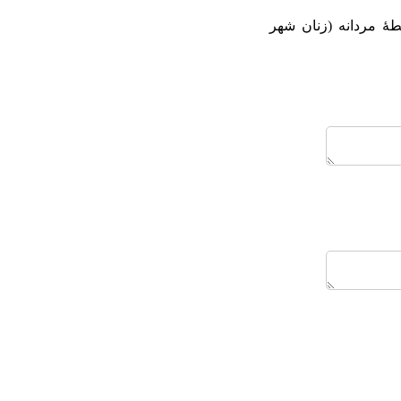
باط با سلطۀ مردانه (زنان شهر