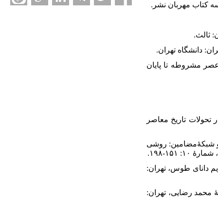
ساخت زنانگی در ایران از عصر مشروطه تا پایان
حی (۱۴۰۰) «کنش پذیری سوژۀ زن در تحولات تاریخ معاصر
والحسن و محمد شیخ زاده (۱۳۹۰) «تحلیل مضمون و شبکۀمضامین: روشی
۱۵۱-۱۹۸.
 و مریم دانای طوس، تهران:
ترجمۀ محمد رضایی، تهران: