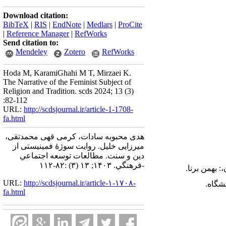
Download citation:
BibTeX
|
RIS
|
EndNote
|
Medlars
|
ProCite
|
Reference Manager
|
RefWorks
Send citation to:
Mendeley
Zotero
RefWorks
Hoda M, KaramiGhahi M T, Mirzaei K.
The Narrative of the Feminist Subject of
Religion and Tradition. scds 2024; 13 (3)
:82-112
URL:
http://scdsjournal.ir/article-1-1708-
fa.html
هدی محبوبه سادات، کرمی قهی محمدتقی،
میرزایی خلیل. روایت سوژۀ فمینیستی از
دین و سنت. مطالعات توسعه اجتماعي
-فرهنگي. ۱۴۰۳; ۱۳ (۳) :۸۲-۱۱۲
URL:
http://scdsjournal.ir/article-۱-۱۷۰۸-
fa.html