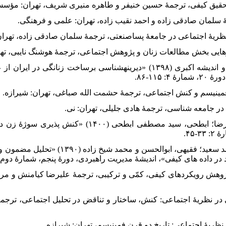
۱۲. ذکایی، محمد سعید؛ امن پور، مریم و اندیشه اکبری (۱۳۹۸) «دیرینه‎شناسی بر
۱۱۵-۸۶.
۱۵. علیمردانی، محمدرضا؛ ازغندی، علیرضا؛ ابطحی، سید مصطفی ابط
۴۵.
۱۶. عابدی جعفری، حسن؛ تسلیمی، محمد سعید؛ فقیهی، اب
 داده های کیفی»، اندیشۀ مدیریت راهبردی، دورۀ پنجم، شمارۀ دوم، شمارۀ ۱۰: 
، جان دبلیو (۱۳۹۱) طرح پژوهش رویکردهای کیفی، کمّی و ترکیبی، ترجمۀ علیرضا کیامنش
(۱۳۸۴) مسائل محوری در نظریۀ اجتماعی: کنش، ساختار و تناقض در تحلیل اجتماعی، 