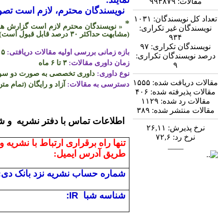
مقالات:
۹۹۳۸۷۹
نویسندگان محترم، لازم است تصویر
تعداد کل نویسندگان:
۱۰۳۱
*
« نویسندگان محترم لازم است گزارش همپو
نویسندگان غیر تکراری:
(مشابهت حداکثر
۳۰
درصد قابل قبول است)
۹۳۴
نویسندگان تکراری:
۹۷
بازه زمانی بررسی اولیه مقالات دریافتی:
۵ روز
درصد نویسندگان تکراری:
زمان داوری مقالات:
۳ تا ۶ ماه
۹
نوع داوری:
داوری تخصصی به صورت دو سو ن
مقالات دریافت شده:
۱۵۵۵
دسترسی به مقالات:
آزاد و رایگان (تمام متن
مقالات پذیرفته شده:
۴۰۶
مقالات رد شده:
۱۱۲۹
مقالات منتشر شده:
۳۸۹
اطلاعات تماس
نرخ پذیرش:
۲۶,۱۱
نرخ رد:
۷۲,۶
تنها راه برقراری ارتباط با نشریه و
____
طریق آدرس ایمیل:
شماره حساب نشریه نزد بانک دی:
شناسه شبا
:IR