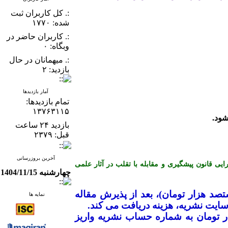
:. کل کاربران ثبت
شده: ۱۷۷۰
:. کاربران حاضر در
وبگاه: ۰
:. میهمانان در حال
بازدید: ۲
آمار بازدیدها
تمام بازدید‌ها:
۱۳۷۶۳۱۱۵
بازدید ۲۴ ساعت
قبل: ۲۳۷۹
آخرین بروزرسانی
ن کمیته اخلاق در انتشار (COPE) می باشد و از آیین نامه اجرایی قانون پیشگیری و مقابله با تقلب در آثار علمی
چهارشنبه 1404/11/15
ک میلیون و هشتصد هزار تومان)، بعد از پذیرش مقاله
نمایه ها
ایت نشریه، هزینه دریافت می­ کند
.
ضیح است که نویسندگان محترم بایستی جهت ارزیابی اولیه مقاله، مبلغ ۱۰۰ هزار تومان به شماره حساب نشریه واریز