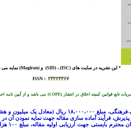
* این نشریه در سایت های (ISC) ، (SID) و (Magiran) نمایه می شود.
ISSN
:
۲۳۲۲۳۳۶۷
*« این نشریه با احترام به قوانین اخلاق در نشریات تابع قوانی
-
فرهنگی، مبلغ ۱۸،۰۰۰،۰۰۰ ریال (معادل ی
یرش، فرآیند آماده سازی مقاله جهت نمایه نمودن آن در س
لازم به تو