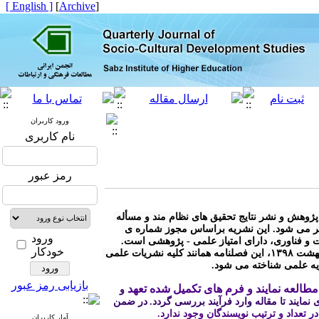
[ English ]
]
Archive
[
ورود کاربران
نام کاربری
رمز عبور
* « فصلنامه مطالعات توسعه ی اجتماعی- فرهنگی» با هدف توسعه ی پژوهش و نشر نتایج تحقیق های نظام مند و مسأله 
محور در کلیه رشته های مرتبط با توسعه ی اجتماعی - فرهنگی منتشر می شود. این نشریه براساس مجوز شماره ی 
ورود
خودکار
* مطابق آیین نامه نشریات وزارت علوم، تحقیقات و فناوری مصوب اردیبهشت ۱۳۹۸، این فصلنامه همانند کلیه نشریات علمی 
ریه علمی شناخته می شود.
بازیابی رمز عبور
طالعه نمایند و فرم های تکمیل شده تعهد
 و 
نمایند تا مقاله وارد فرآیند بررسی گردد.
در ضمن 
 در تعداد و ترتیب نویسندگان وجود ندارد.
آمار کاربران