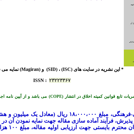
* این نشریه در سایت های (ISC) ، (SID) و (Magiran) نمایه می شود.
ISSN
:
۲۳۲۲۳۳۶۷
*« این نشریه با احترام به قوانین اخلاق در نشریات تابع قوانی
-
فرهنگی، مبلغ ۱۸،۰۰۰،۰۰۰ ریال (معادل ی
یرش، فرآیند آماده سازی مقاله جهت نمایه نمودن آن در س
لازم به تو