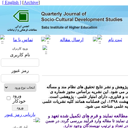
[ English ]
]
Archive
[
ورود کاربران
نام کاربری
رمز عبور
* « فصلنامه مطالعات توسعه ی اجتماعی- فرهنگی» با هدف توسعه ی پژوهش و نشر نتایج تحقیق های نظام مند و مسأله 
محور در کلیه رشته های مرتبط با توسعه ی اجتماعی - فرهنگی منتشر می شود. این نشریه براساس مجوز شماره ی 
ورود
خودکار
* مطابق آیین نامه نشریات وزارت علوم، تحقیقات و فناوری مصوب اردیبهشت ۱۳۹۸، این فصلنامه همانند کلیه نشریات علمی 
ریه علمی شناخته می شود.
بازیابی رمز عبور
طالعه نمایند و فرم های تکمیل شده تعهد
 و 
نمایند تا مقاله وارد فرآیند بررسی گردد.
در ضمن 
 در تعداد و ترتیب نویسندگان وجود ندارد.
آمار کاربران