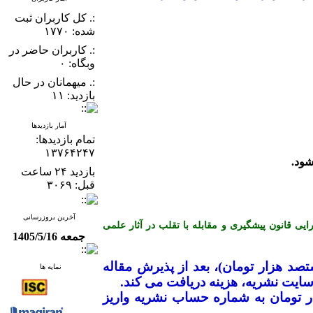
:. کل کاربران ثبت
شده: ۱۷۷۰
:. کاربران حاضر در
وبگاه: ۰
:. میهمانان در حال
بازدید: ۱۱
آمار بازدیدها
تمام بازدید‌ها:
۱۳۷۶۴۲۴۷
بازدید ۲۴ ساعت
قبل: ۳۰۶۹
آخرین بروزرسانی
ن کمیته اخلاق در انتشار (COPE) می باشد و از آیین نامه اجرایی قانون پیشگیری و مقابله با تقلب در آثار علمی
جمعه 1405/5/16
ک میلیون و هشتصد هزار تومان)، بعد از پذیرش مقاله
نمایه ها
ایت نشریه، هزینه دریافت می­ کند
.
ضیح است که نویسندگان محترم بایستی جهت ارزیابی اولیه مقاله، مبلغ ۱۰۰ هزار تومان به شماره حساب نشریه واریز