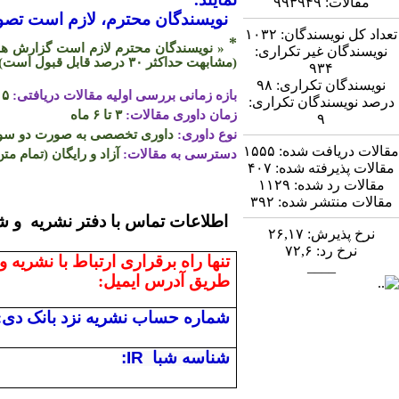
مقالات:
۹۹۳۹۴۹
نویسندگان محترم، لازم است تصویر
تعداد کل نویسندگان:
۱۰۳۲
*
« نویسندگان محترم لازم است گزارش همپو
نویسندگان غیر تکراری:
(مشابهت حداکثر
۳۰
درصد قابل قبول است)
۹۳۴
نویسندگان تکراری:
۹۸
بازه زمانی بررسی اولیه مقالات دریافتی:
۵ روز
درصد نویسندگان تکراری:
زمان داوری مقالات:
۳ تا ۶ ماه
۹
نوع داوری:
داوری تخصصی به صورت دو سو ن
مقالات دریافت شده:
۱۵۵۵
دسترسی به مقالات:
آزاد و رایگان (تمام متن
مقالات پذیرفته شده:
۴۰۷
مقالات رد شده:
۱۱۲۹
مقالات منتشر شده:
۳۹۲
اطلاعات تماس
نرخ پذیرش:
۲۶,۱۷
نرخ رد:
۷۲,۶
تنها راه برقراری ارتباط با نشریه و
____
طریق آدرس ایمیل:
شماره حساب نشریه نزد بانک دی:
شناسه شبا
:IR