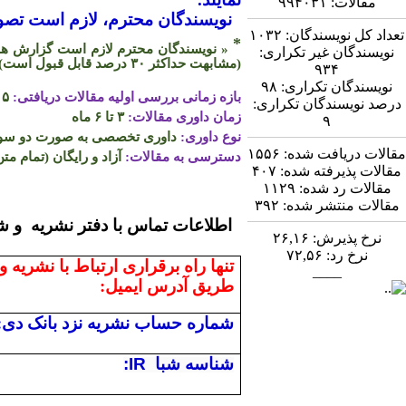
مقالات:
۹۹۴۰۳۱
نویسندگان محترم، لازم است تصویر
تعداد کل نویسندگان:
۱۰۳۲
*
« نویسندگان محترم لازم است گزارش همپو
نویسندگان غیر تکراری:
(مشابهت حداکثر
۳۰
درصد قابل قبول است)
۹۳۴
نویسندگان تکراری:
۹۸
بازه زمانی بررسی اولیه مقالات دریافتی:
۵ روز
درصد نویسندگان تکراری:
زمان داوری مقالات:
۳ تا ۶ ماه
۹
نوع داوری:
داوری تخصصی به صورت دو سو ن
مقالات دریافت شده:
۱۵۵۶
دسترسی به مقالات:
آزاد و رایگان (تمام متن
مقالات پذیرفته شده:
۴۰۷
مقالات رد شده:
۱۱۲۹
مقالات منتشر شده:
۳۹۲
اطلاعات تماس
نرخ پذیرش:
۲۶,۱۶
نرخ رد:
۷۲,۵۶
تنها راه برقراری ارتباط با نشریه و
____
طریق آدرس ایمیل:
شماره حساب نشریه نزد بانک دی:
شناسه شبا
:IR