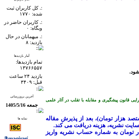
:. کل کاربران ثبت
شده: ۱۷۷۰
:. کاربران حاضر در
وبگاه: ۰
:. میهمانان در حال
بازدید: ۸
آمار بازدیدها
تمام بازدید‌ها:
۱۳۷۶۶۵۵۷
بازدید ۲۴ ساعت
قبل: ۳۴۰۹
آخرین بروزرسانی
ن کمیته اخلاق در انتشار (COPE) می باشد و از آیین نامه اجرایی قانون پیشگیری و مقابله با تقلب در آثار علمی
جمعه 1405/5/16
ک میلیون و هشتصد هزار تومان)، بعد از پذیرش مقاله
نمایه ها
ایت نشریه، هزینه دریافت می­ کند
.
ضیح است که نویسندگان محترم بایستی جهت ارزیابی اولیه مقاله، مبلغ ۱۰۰ هزار تومان به شماره حساب نشریه واریز