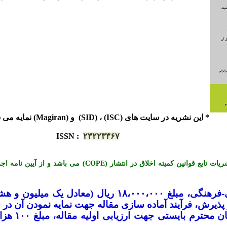
* این نشریه در سایت های (ISC) ، (SID) و (Magiran) نمایه می شود.
ISSN
:
۲۳۲۲۳۳۶۷
*« این نشریه با احترام به قوانین اخلاق در نشریات تابع قوانی
-
فرهنگی، مبلغ ۱۸،۰۰۰،۰۰۰ ریال (معادل ی
یرش، فرآیند آماده سازی مقاله جهت نمایه نمودن آن در س
لازم به تو