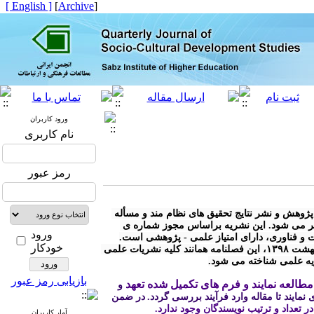
[ English ]
]
Archive
[
ورود کاربران
نام کاربری
رمز عبور
* « فصلنامه مطالعات توسعه ی اجتماعی- فرهنگی» با هدف توسعه ی پژوهش و نشر نتایج تحقیق های نظام مند و مسأله 
محور در کلیه رشته های مرتبط با توسعه ی اجتماعی - فرهنگی منتشر می شود. این نشریه براساس مجوز شماره ی 
ورود
خودکار
* مطابق آیین نامه نشریات وزارت علوم، تحقیقات و فناوری مصوب اردیبهشت ۱۳۹۸، این فصلنامه همانند کلیه نشریات علمی 
ریه علمی شناخته می شود.
بازیابی رمز عبور
طالعه نمایند و فرم های تکمیل شده تعهد
 و 
نمایند تا مقاله وارد فرآیند بررسی گردد.
در ضمن 
 در تعداد و ترتیب نویسندگان وجود ندارد.
آمار کاربران