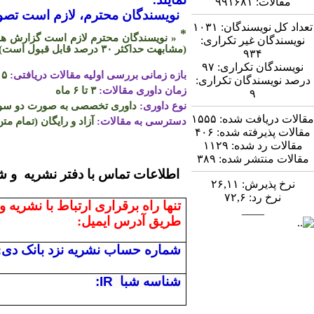
مقالات:
۹۹۱۶۸۱
نویسندگان محترم، لازم است تصویر
تعداد کل نویسندگان:
۱۰۳۱
*
« نویسندگان محترم لازم است گزارش همپو
نویسندگان غیر تکراری:
(مشابهت حداکثر
۳۰
درصد قابل قبول است)
۹۳۴
نویسندگان تکراری:
۹۷
بازه زمانی بررسی اولیه مقالات دریافتی:
۵ روز
درصد نویسندگان تکراری:
زمان داوری مقالات:
۳ تا ۶ ماه
۹
نوع داوری:
داوری تخصصی به صورت دو سو ن
مقالات دریافت شده:
۱۵۵۵
دسترسی به مقالات:
آزاد و رایگان (تمام متن
مقالات پذیرفته شده:
۴۰۶
مقالات رد شده:
۱۱۲۹
مقالات منتشر شده:
۳۸۹
اطلاعات تماس
نرخ پذیرش:
۲۶,۱۱
نرخ رد:
۷۲,۶
تنها راه برقراری ارتباط با نشریه و
____
طریق آدرس ایمیل:
شماره حساب نشریه نزد بانک دی:
شناسه شبا
:IR