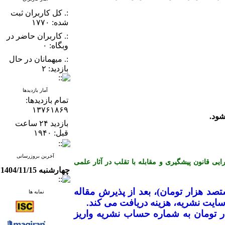
:. کل کاربران ثبت
شده: ۱۷۷۰
:. کاربران حاضر در
وبگاه: ۰
:. میهمانان در حال
بازدید: ۲
آمار بازدیدها
تمام بازدید‌ها:
۱۳۷۶۱۸۶۹
بازدید ۲۴ ساعت
قبل: ۱۹۴۰
آخرین بروزرسانی
ن کمیته اخلاق در انتشار (COPE) می باشد و از آیین نامه اجرایی قانون پیشگیری و مقابله با تقلب در آثار علمی
چهارشنبه 1404/11/15
ک میلیون و هشتصد هزار تومان)، بعد از پذیرش مقاله
نمایه ها
ایت نشریه، هزینه دریافت می­ کند
.
ضیح است که نویسندگان محترم بایستی جهت ارزیابی اولیه مقاله، مبلغ ۱۰۰ هزار تومان به شماره حساب نشریه واریز