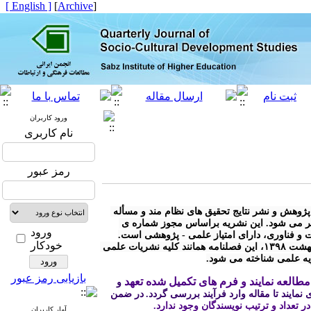
[ English ]
]
Archive
[
ورود کاربران
نام کاربری
رمز عبور
* « فصلنامه مطالعات توسعه ی اجتماعی- فرهنگی» با هدف توسعه ی پژوهش و نشر نتایج تحقیق های نظام مند و مسأله 
محور در کلیه رشته های مرتبط با توسعه ی اجتماعی - فرهنگی منتشر می شود. این نشریه براساس مجوز شماره ی 
ورود
خودکار
* مطابق آیین نامه نشریات وزارت علوم، تحقیقات و فناوری مصوب اردیبهشت ۱۳۹۸، این فصلنامه همانند کلیه نشریات علمی 
ریه علمی شناخته می شود.
بازیابی رمز عبور
طالعه نمایند و فرم های تکمیل شده تعهد
 و 
نمایند تا مقاله وارد فرآیند بررسی گردد.
در ضمن 
 در تعداد و ترتیب نویسندگان وجود ندارد.
آمار کاربران