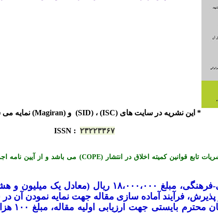
* این نشریه در سایت های (ISC) ، (SID) و (Magiran) نمایه می شود.
ISSN
:
۲۳۲۲۳۳۶۷
*« این نشریه با احترام به قوانین اخلاق در نشریات تابع قوانی
-
فرهنگی، مبلغ ۱۸،۰۰۰،۰۰۰ ریال (معادل ی
یرش، فرآیند آماده سازی مقاله جهت نمایه نمودن آن در س
لازم به تو