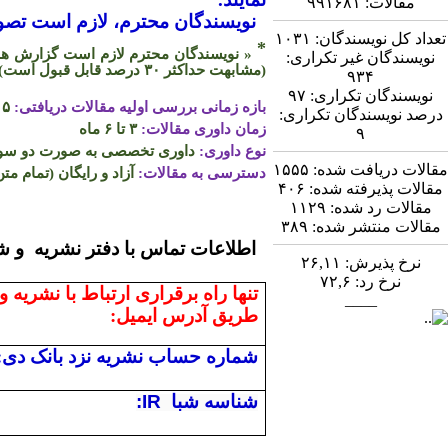
مقالات:
۹۹۱۶۸۱
نویسندگان محترم، لازم است تصویر
تعداد کل نویسندگان:
۱۰۳۱
*
« نویسندگان محترم لازم است گزارش همپو
نویسندگان غیر تکراری:
(مشابهت حداکثر
۳۰
درصد قابل قبول است)
۹۳۴
نویسندگان تکراری:
۹۷
بازه زمانی بررسی اولیه مقالات دریافتی:
۵ روز
درصد نویسندگان تکراری:
زمان داوری مقالات:
۳ تا ۶ ماه
۹
نوع داوری:
داوری تخصصی به صورت دو سو ن
مقالات دریافت شده:
۱۵۵۵
دسترسی به مقالات:
آزاد و رایگان (تمام متن
مقالات پذیرفته شده:
۴۰۶
مقالات رد شده:
۱۱۲۹
مقالات منتشر شده:
۳۸۹
اطلاعات تماس
نرخ پذیرش:
۲۶,۱۱
نرخ رد:
۷۲,۶
تنها راه برقراری ارتباط با نشریه و
____
طریق آدرس ایمیل:
شماره حساب نشریه نزد بانک دی:
شناسه شبا
:IR