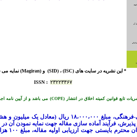
* این نشریه در سایت های (ISC) ، (SID) و (Magiran) نمایه می شود.
ISSN
:
۲۳۲۲۳۳۶۷
*« این نشریه با احترام به قوانین اخلاق در نشریات تابع قوانی
-
فرهنگی، مبلغ ۱۸،۰۰۰،۰۰۰ ریال (معادل ی
یرش، فرآیند آماده سازی مقاله جهت نمایه نمودن آن در س
لازم به تو