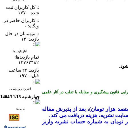
:. کل کاربران ثبت
شده: ۱۷۷۰
:. کاربران حاضر در
وبگاه: ۰
:. میهمانان در حال
بازدید: ۱۴
آمار بازدیدها
تمام بازدید‌ها:
۱۳۷۶۲۴۸۲
بازدید ۲۴ ساعت
قبل: ۱۹۷۰
آخرین بروزرسانی
ن کمیته اخلاق در انتشار (COPE) می باشد و از آیین نامه اجرایی قانون پیشگیری و مقابله با تقلب در آثار علمی
چهارشنبه 1404/11/15
ک میلیون و هشتصد هزار تومان)، بعد از پذیرش مقاله
نمایه ها
ایت نشریه، هزینه دریافت می­ کند
.
ضیح است که نویسندگان محترم بایستی جهت ارزیابی اولیه مقاله، مبلغ ۱۰۰ هزار تومان به شماره حساب نشریه واریز