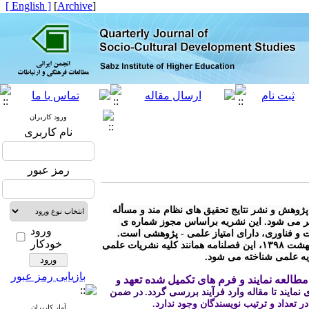
[ English ]
]
Archive
[
ورود کاربران
نام کاربری
رمز عبور
* « فصلنامه مطالعات توسعه ی اجتماعی- فرهنگی» با هدف توسعه ی پژوهش و نشر نتایج تحقیق های نظام مند و مسأله 
محور در کلیه رشته های مرتبط با توسعه ی اجتماعی - فرهنگی منتشر می شود. این نشریه براساس مجوز شماره ی 
ورود
خودکار
* مطابق آیین نامه نشریات وزارت علوم، تحقیقات و فناوری مصوب اردیبهشت ۱۳۹۸، این فصلنامه همانند کلیه نشریات علمی 
ریه علمی شناخته می شود.
بازیابی رمز عبور
طالعه نمایند و فرم های تکمیل شده تعهد
 و 
نمایند تا مقاله وارد فرآیند بررسی گردد.
در ضمن 
 در تعداد و ترتیب نویسندگان وجود ندارد.
آمار کاربران