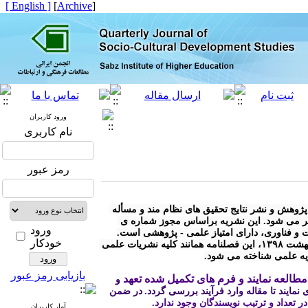
[ English ]
]
Archive
[
ورود کاربران
نام کاربری
رمز عبور
* « فصلنامه مطالعات توسعه ی اجتماعی- فرهنگی» با هدف توسعه ی پژوهش و نشر نتایج تحقیق های نظام مند و مسأله 
محور در کلیه رشته های مرتبط با توسعه ی اجتماعی - فرهنگی منتشر می شود. این نشریه براساس مجوز شماره ی 
ورود
خودکار
* مطابق آیین نامه نشریات وزارت علوم، تحقیقات و فناوری مصوب اردیبهشت ۱۳۹۸، این فصلنامه همانند کلیه نشریات علمی 
ریه علمی شناخته می شود.
بازیابی رمز عبور
طالعه نمایند و فرم های تکمیل شده تعهد
 و 
نمایند تا مقاله وارد فرآیند بررسی گردد.
در ضمن 
 در تعداد و ترتیب نویسندگان وجود ندارد.
آمار کاربران