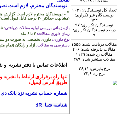
مقالات:
۹۹۱۶۸۱
نویسندگان محترم، لازم است تصویر
تعداد کل نویسندگان:
۱۰۳۱
*
« نویسندگان محترم لازم است گزارش همپو
نویسندگان غیر تکراری:
(مشابهت حداکثر
۳۰
درصد قابل قبول است)
۹۳۴
نویسندگان تکراری:
۹۷
بازه زمانی بررسی اولیه مقالات دریافتی:
۵ روز
درصد نویسندگان تکراری:
زمان داوری مقالات:
۳ تا ۶ ماه
۹
نوع داوری:
داوری تخصصی به صورت دو سو ن
مقالات دریافت شده:
۱۵۵۵
دسترسی به مقالات:
آزاد و رایگان (تمام متن
مقالات پذیرفته شده:
۴۰۶
مقالات رد شده:
۱۱۲۹
مقالات منتشر شده:
۳۸۹
اطلاعات تماس
نرخ پذیرش:
۲۶,۱۱
نرخ رد:
۷۲,۶
تنها راه برقراری ارتباط با نشریه و
____
طریق آدرس ایمیل:
شماره حساب نشریه نزد بانک دی:
شناسه شبا
:IR