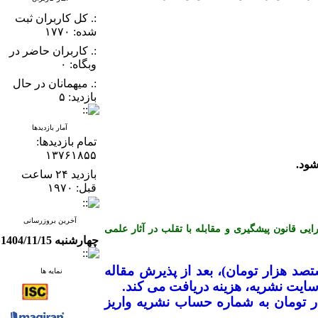
:. کل کاربران ثبت
شده: ۱۷۷۰
:. کاربران حاضر در
وبگاه: ۰
:. میهمانان در حال
بازدید: ۵
آمار بازدیدها
تمام بازدید‌ها:
۱۳۷۶۱۸۵۵
بازدید ۲۴ ساعت
قبل: ۱۹۷۰
آخرین بروزرسانی
ن کمیته اخلاق در انتشار (COPE) می باشد و از آیین نامه اجرایی قانون پیشگیری و مقابله با تقلب در آثار علمی
چهارشنبه 1404/11/15
ک میلیون و هشتصد هزار تومان)، بعد از پذیرش مقاله
نمایه ها
ایت نشریه، هزینه دریافت می­ کند
.
ضیح است که نویسندگان محترم بایستی جهت ارزیابی اولیه مقاله، مبلغ ۱۰۰ هزار تومان به شماره حساب نشریه واریز