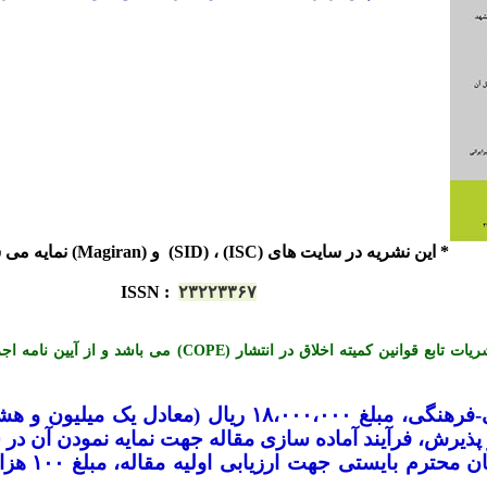
* این نشریه در سایت های (ISC) ، (SID) و (Magiran) نمایه می شود.
ISSN
:
۲۳۲۲۳۳۶۷
*« این نشریه با احترام به قوانین اخلاق در نشریات تابع قوانی
-
فرهنگی، مبلغ ۱۸،۰۰۰،۰۰۰ ریال (معادل ی
یرش، فرآیند آماده سازی مقاله جهت نمایه نمودن آن در س
لازم به تو