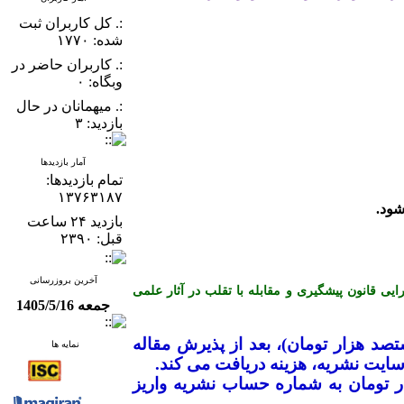
:. کل کاربران ثبت
شده: ۱۷۷۰
:. کاربران حاضر در
وبگاه: ۰
:. میهمانان در حال
بازدید: ۳
آمار بازدیدها
تمام بازدید‌ها:
۱۳۷۶۳۱۸۷
بازدید ۲۴ ساعت
قبل: ۲۳۹۰
آخرین بروزرسانی
ن کمیته اخلاق در انتشار (COPE) می باشد و از آیین نامه اجرایی قانون پیشگیری و مقابله با تقلب در آثار علمی
جمعه 1405/5/16
ک میلیون و هشتصد هزار تومان)، بعد از پذیرش مقاله
نمایه ها
ایت نشریه، هزینه دریافت می­ کند
.
ضیح است که نویسندگان محترم بایستی جهت ارزیابی اولیه مقاله، مبلغ ۱۰۰ هزار تومان به شماره حساب نشریه واریز