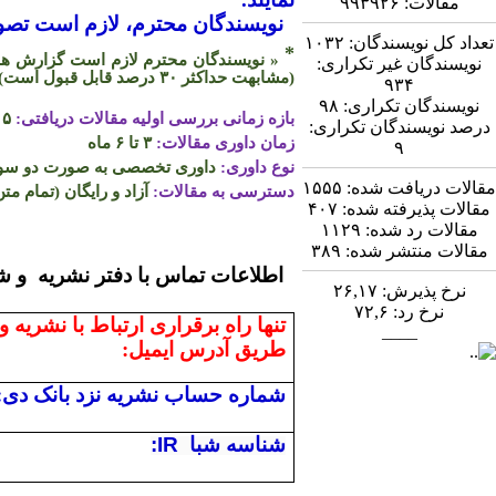
مقالات:
۹۹۳۹۲۶
نویسندگان محترم، لازم است تصویر
تعداد کل نویسندگان:
۱۰۳۲
*
« نویسندگان محترم لازم است گزارش همپو
نویسندگان غیر تکراری:
(مشابهت حداکثر
۳۰
درصد قابل قبول است)
۹۳۴
نویسندگان تکراری:
۹۸
بازه زمانی بررسی اولیه مقالات دریافتی:
۵ روز
درصد نویسندگان تکراری:
زمان داوری مقالات:
۳ تا ۶ ماه
۹
نوع داوری:
داوری تخصصی به صورت دو سو ن
مقالات دریافت شده:
۱۵۵۵
دسترسی به مقالات:
آزاد و رایگان (تمام متن
مقالات پذیرفته شده:
۴۰۷
مقالات رد شده:
۱۱۲۹
مقالات منتشر شده:
۳۸۹
اطلاعات تماس
نرخ پذیرش:
۲۶,۱۷
نرخ رد:
۷۲,۶
تنها راه برقراری ارتباط با نشریه و
____
طریق آدرس ایمیل:
شماره حساب نشریه نزد بانک دی:
شناسه شبا
:IR