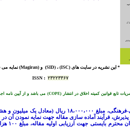
* این نشریه در سایت های (ISC) ، (SID) و (Magiran) نمایه می شود.
ISSN
:
۲۳۲۲۳۳۶۷
*« این نشریه با احترام به قوانین اخلاق در نشریات تابع قوانی
-
فرهنگی، مبلغ ۱۸،۰۰۰،۰۰۰ ریال (معادل ی
یرش، فرآیند آماده سازی مقاله جهت نمایه نمودن آن در س
لازم به تو