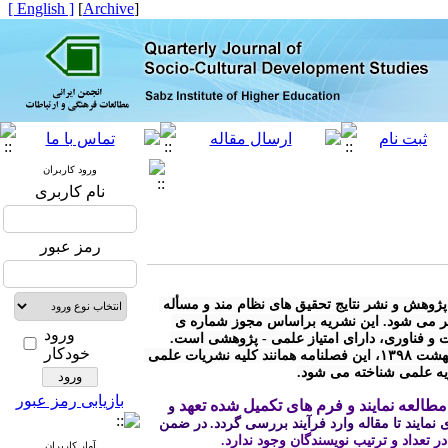
[ English ]
]
Archive
[
ورود کاربران
نام کاربری
رمز عبور
* « فصلنامه مطالعات توسعه ی اجتماعی- فرهنگی» با هدف توسعه ی پژوهش و نشر نتایج تحقیق های نظام مند و مسأله 
محور در کلیه رشته های مرتبط با توسعه ی اجتماعی - فرهنگی منتشر می شود. این نشریه براساس مجوز شماره ی 
ورود
خودکار
* مطابق آیین نامه نشریات وزارت علوم، تحقیقات و فناوری مصوب اردیبهشت ۱۳۹۸، این فصلنامه همانند کلیه نشریات علمی 
ریه علمی شناخته می شود.
بازیابی رمز عبور
طالعه نمایند و فرم های تکمیل شده تعهد
 و 
نمایند تا مقاله وارد فرآیند بررسی گردد.
در ضمن 
 در تعداد و ترتیب نویسندگان وجود ندارد.
آمار کاربران