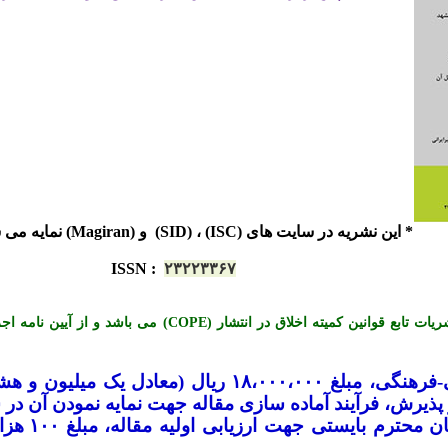
* این نشریه در سایت های (ISC) ، (SID) و (Magiran) نمایه می شود.
ISSN
:
۲۳۲۲۳۳۶۷
*« این نشریه با احترام به قوانین اخلاق در نشریات تابع قوانی
-
فرهنگی، مبلغ ۱۸،۰۰۰،۰۰۰ ریال (معادل ی
یرش، فرآیند آماده سازی مقاله جهت نمایه نمودن آن در س
لازم به تو