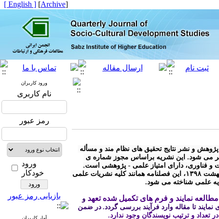
[ English ]
]
Archive
[
ورود کاربران
نام کاربری
رمز عبور
* « فصلنامه مطالعات توسعه ی اجتماعی- فرهنگی» با هدف توسعه ی پژوهش و نشر نتایج تحقیق های نظام مند و مسأله 
محور در کلیه رشته های مرتبط با توسعه ی اجتماعی - فرهنگی منتشر می شود. این نشریه براساس مجوز شماره ی 
ورود
خودکار
* مطابق آیین نامه نشریات وزارت علوم، تحقیقات و فناوری مصوب اردیبهشت ۱۳۹۸، این فصلنامه همانند کلیه نشریات علمی 
ریه علمی شناخته می شود.
بازیابی رمز عبور
طالعه نمایند و فرم های تکمیل شده تعهد
 و 
نمایند تا مقاله وارد فرآیند بررسی گردد.
در ضمن 
 در تعداد و ترتیب نویسندگان وجود ندارد.
آمار کاربران