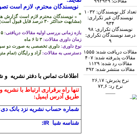
مقالات:
۹۹۳۹۴۹
نویسندگان محترم، لازم است تصویر
تعداد کل نویسندگان:
۱۰۳۲
*
« نویسندگان محترم لازم است گزارش همپو
نویسندگان غیر تکراری:
(مشابهت حداکثر
۳۰
درصد قابل قبول است)
۹۳۴
نویسندگان تکراری:
۹۸
بازه زمانی بررسی اولیه مقالات دریافتی:
۵ روز
درصد نویسندگان تکراری:
زمان داوری مقالات:
۳ تا ۶ ماه
۹
نوع داوری:
داوری تخصصی به صورت دو سو ن
مقالات دریافت شده:
۱۵۵۵
دسترسی به مقالات:
آزاد و رایگان (تمام متن
مقالات پذیرفته شده:
۴۰۷
مقالات رد شده:
۱۱۲۹
مقالات منتشر شده:
۳۹۲
اطلاعات تماس
نرخ پذیرش:
۲۶,۱۷
نرخ رد:
۷۲,۶
تنها راه برقراری ارتباط با نشریه و
____
طریق آدرس ایمیل:
شماره حساب نشریه نزد بانک دی:
شناسه شبا
:IR