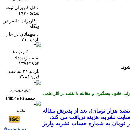
:. کل کاربران ثبت
شده: ۱۷۷۰
:. کاربران حاضر در
وبگاه: ۰
:. میهمانان در حال
بازدید: ۲۱
آمار بازدیدها
تمام بازدید‌ها:
۱۳۷۶۳۸۵۳
بازدید ۲۴ ساعت
قبل: ۲۷۸۶
آخرین بروزرسانی
ن کمیته اخلاق در انتشار (COPE) می باشد و از آیین نامه اجرایی قانون پیشگیری و مقابله با تقلب در آثار علمی
جمعه 1405/5/16
ک میلیون و هشتصد هزار تومان)، بعد از پذیرش مقاله
نمایه ها
ایت نشریه، هزینه دریافت می­ کند
.
ضیح است که نویسندگان محترم بایستی جهت ارزیابی اولیه مقاله، مبلغ ۱۰۰ هزار تومان به شماره حساب نشریه واریز