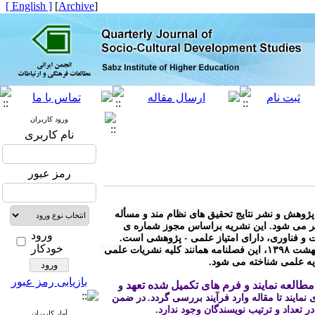
[ English ]
]
Archive
[
ورود کاربران
نام کاربری
رمز عبور
* « فصلنامه مطالعات توسعه ی اجتماعی- فرهنگی» با هدف توسعه ی پژوهش و نشر نتایج تحقیق های نظام مند و مسأله 
محور در کلیه رشته های مرتبط با توسعه ی اجتماعی - فرهنگی منتشر می شود. این نشریه براساس مجوز شماره ی 
ورود
خودکار
* مطابق آیین نامه نشریات وزارت علوم، تحقیقات و فناوری مصوب اردیبهشت ۱۳۹۸، این فصلنامه همانند کلیه نشریات علمی 
ریه علمی شناخته می شود.
بازیابی رمز عبور
طالعه نمایند و فرم های تکمیل شده تعهد
 و 
نمایند تا مقاله وارد فرآیند بررسی گردد.
در ضمن 
 در تعداد و ترتیب نویسندگان وجود ندارد.
آمار کاربران