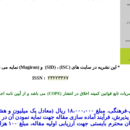
* این نشریه در سایت های (ISC) ، (SID) و (Magiran) نمایه می شود.
ISSN
:
۲۳۲۲۳۳۶۷
*« این نشریه با احترام به قوانین اخلاق در نشریات تابع قوانی
-
فرهنگی، مبلغ ۱۸،۰۰۰،۰۰۰ ریال (معادل ی
یرش، فرآیند آماده سازی مقاله جهت نمایه نمودن آن در س
لازم به تو