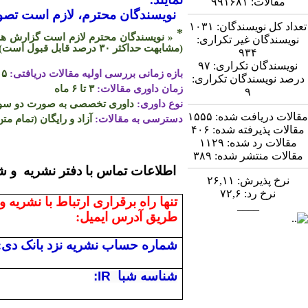
مقالات:
۹۹۱۶۸۱
نویسندگان محترم، لازم است تصویر
تعداد کل نویسندگان:
۱۰۳۱
*
« نویسندگان محترم لازم است گزارش همپو
نویسندگان غیر تکراری:
(مشابهت حداکثر
۳۰
درصد قابل قبول است)
۹۳۴
نویسندگان تکراری:
۹۷
بازه زمانی بررسی اولیه مقالات دریافتی:
۵ روز
درصد نویسندگان تکراری:
زمان داوری مقالات:
۳ تا ۶ ماه
۹
نوع داوری:
داوری تخصصی به صورت دو سو ن
مقالات دریافت شده:
۱۵۵۵
دسترسی به مقالات:
آزاد و رایگان (تمام متن
مقالات پذیرفته شده:
۴۰۶
مقالات رد شده:
۱۱۲۹
مقالات منتشر شده:
۳۸۹
اطلاعات تماس
نرخ پذیرش:
۲۶,۱۱
نرخ رد:
۷۲,۶
تنها راه برقراری ارتباط با نشریه و
____
طریق آدرس ایمیل:
شماره حساب نشریه نزد بانک دی:
شناسه شبا
:IR