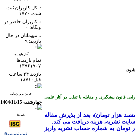
:. کل کاربران ثبت
شده: ۱۷۷۰
:. کاربران حاضر در
وبگاه: ۰
:. میهمانان در حال
بازدید: ۹
آمار بازدیدها
تمام بازدید‌ها:
۱۳۷۶۱۷۰۷
بازدید ۲۴ ساعت
قبل: ۱۸۷۱
آخرین بروزرسانی
ن کمیته اخلاق در انتشار (COPE) می باشد و از آیین نامه اجرایی قانون پیشگیری و مقابله با تقلب در آثار علمی
چهارشنبه 1404/11/15
ک میلیون و هشتصد هزار تومان)، بعد از پذیرش مقاله
نمایه ها
ایت نشریه، هزینه دریافت می­ کند
.
ضیح است که نویسندگان محترم بایستی جهت ارزیابی اولیه مقاله، مبلغ ۱۰۰ هزار تومان به شماره حساب نشریه واریز