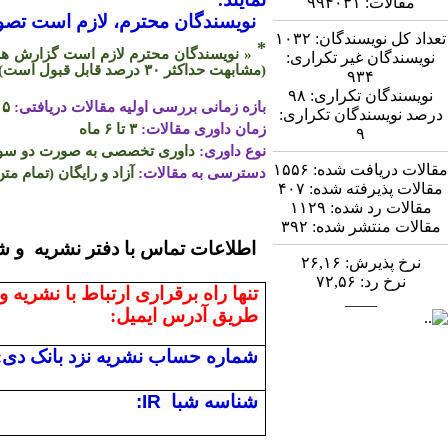
مقالات:
۹۹۴۰۳۱
نویسندگان محترم، لازم است تصویر
تعداد کل نویسندگان:
۱۰۳۲
*
« نویسندگان محترم لازم است گزارش همپو
نویسندگان غیر تکراری:
(مشابهت حداکثر
۳۰
درصد قابل قبول است)
۹۳۴
نویسندگان تکراری:
۹۸
بازه زمانی بررسی اولیه مقالات دریافتی:
۵ روز
درصد نویسندگان تکراری:
زمان داوری مقالات:
۳ تا ۶ ماه
۹
نوع داوری:
داوری تخصصی به صورت دو سو ن
مقالات دریافت شده:
۱۵۵۶
دسترسی به مقالات:
آزاد و رایگان (تمام متن
مقالات پذیرفته شده:
۴۰۷
مقالات رد شده:
۱۱۲۹
مقالات منتشر شده:
۳۹۲
اطلاعات تماس
نرخ پذیرش:
۲۶,۱۶
نرخ رد:
۷۲,۵۶
تنها راه برقراری ارتباط با نشریه و
____
طریق آدرس ایمیل:
شماره حساب نشریه نزد بانک دی:
شناسه شبا
:IR