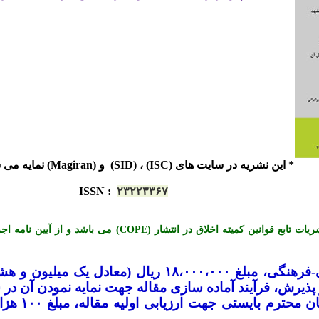
* این نشریه در سایت های (ISC) ، (SID) و (Magiran) نمایه می شود.
ISSN
:
۲۳۲۲۳۳۶۷
*« این نشریه با احترام به قوانین اخلاق در نشریات تابع قوانی
-
فرهنگی، مبلغ ۱۸،۰۰۰،۰۰۰ ریال (معادل ی
یرش، فرآیند آماده سازی مقاله جهت نمایه نمودن آن در س
لازم به تو