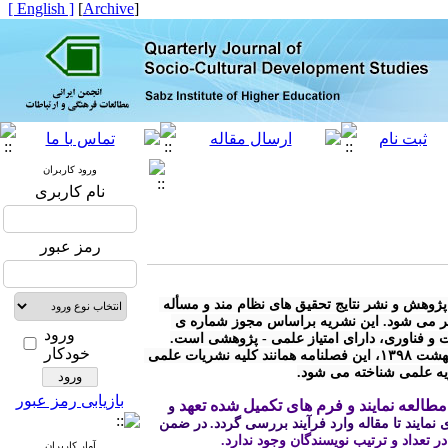
[ English ]
]
Archive
[
ورود کاربران
نام کاربری
رمز عبور
* « فصلنامه مطالعات توسعه ی اجتماعی- فرهنگی» با هدف توسعه ی پژوهش و نشر نتایج تحقیق های نظام مند و مسأله 
محور در کلیه رشته های مرتبط با توسعه ی اجتماعی - فرهنگی منتشر می شود. این نشریه براساس مجوز شماره ی 
ورود
خودکار
* مطابق آیین نامه نشریات وزارت علوم، تحقیقات و فناوری مصوب اردیبهشت ۱۳۹۸، این فصلنامه همانند کلیه نشریات علمی 
ریه علمی شناخته می شود.
بازیابی رمز عبور
طالعه نمایند و فرم های تکمیل شده تعهد
 و 
نمایند تا مقاله وارد فرآیند بررسی گردد.
در ضمن 
 در تعداد و ترتیب نویسندگان وجود ندارد.
آمار کاربران