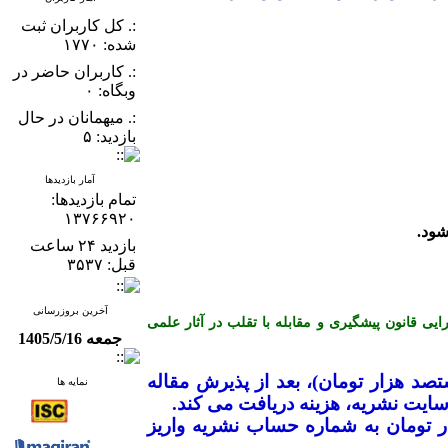
:. کل کاربران ثبت
شده: ۱۷۷۰
:. کاربران حاضر در
وبگاه: ۰
:. میهمانان در حال
بازدید: ۵
آمار بازدیدها
تمام بازدید‌ها:
۱۳۷۶۶۹۲۰
بازدید ۲۴ ساعت
قبل: ۳۵۳۷
آخرین بروزرسانی
ن کمیته اخلاق در انتشار (COPE) می باشد و از آیین نامه اجرایی قانون پیشگیری و مقابله با تقلب در آثار علمی
جمعه 1405/5/16
ک میلیون و هشتصد هزار تومان)، بعد از پذیرش مقاله
نمایه ها
ایت نشریه، هزینه دریافت می­ کند
.
ضیح است که نویسندگان محترم بایستی جهت ارزیابی اولیه مقاله، مبلغ ۱۰۰ هزار تومان به شماره حساب نشریه واریز