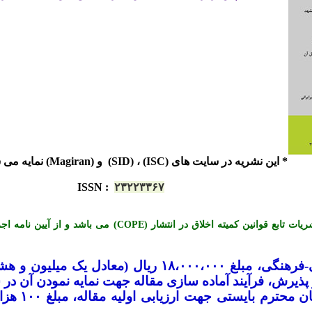
* این نشریه در سایت های (ISC) ، (SID) و (Magiran) نمایه می شود.
ISSN
:
۲۳۲۲۳۳۶۷
*« این نشریه با احترام به قوانین اخلاق در نشریات تابع قوانی
-
فرهنگی، مبلغ ۱۸،۰۰۰،۰۰۰ ریال (معادل ی
یرش، فرآیند آماده سازی مقاله جهت نمایه نمودن آن در س
لازم به تو