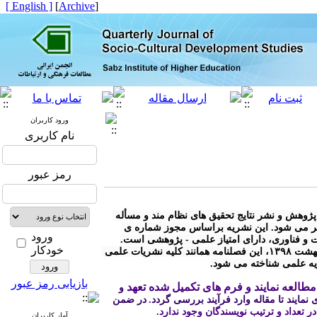
[ English ]
]
Archive
[
ورود کاربران
نام کاربری
رمز عبور
* « فصلنامه مطالعات توسعه ی اجتماعی- فرهنگی» با هدف توسعه ی پژوهش و نشر نتایج تحقیق های نظام مند و مسأله 
محور در کلیه رشته های مرتبط با توسعه ی اجتماعی - فرهنگی منتشر می شود. این نشریه براساس مجوز شماره ی 
ورود
خودکار
* مطابق آیین نامه نشریات وزارت علوم، تحقیقات و فناوری مصوب اردیبهشت ۱۳۹۸، این فصلنامه همانند کلیه نشریات علمی 
ریه علمی شناخته می شود.
بازیابی رمز عبور
طالعه نمایند و فرم های تکمیل شده تعهد
 و 
نمایند تا مقاله وارد فرآیند بررسی گردد.
در ضمن 
 در تعداد و ترتیب نویسندگان وجود ندارد.
آمار کاربران