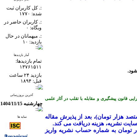
:. کل کاربران ثبت
شده: ۱۷۷۰
:. کاربران حاضر در
وبگاه: ۰
:. میهمانان در حال
بازدید: ۱۰
آمار بازدیدها
تمام بازدید‌ها:
۱۳۷۶۱۵۱۱
بازدید ۲۴ ساعت
قبل: ۱۸۹۴
آخرین بروزرسانی
ن کمیته اخلاق در انتشار (COPE) می باشد و از آیین نامه اجرایی قانون پیشگیری و مقابله با تقلب در آثار علمی
چهارشنبه 1404/11/15
ک میلیون و هشتصد هزار تومان)، بعد از پذیرش مقاله
نمایه ها
ایت نشریه، هزینه دریافت می­ کند
.
ضیح است که نویسندگان محترم بایستی جهت ارزیابی اولیه مقاله، مبلغ ۱۰۰ هزار تومان به شماره حساب نشریه واریز