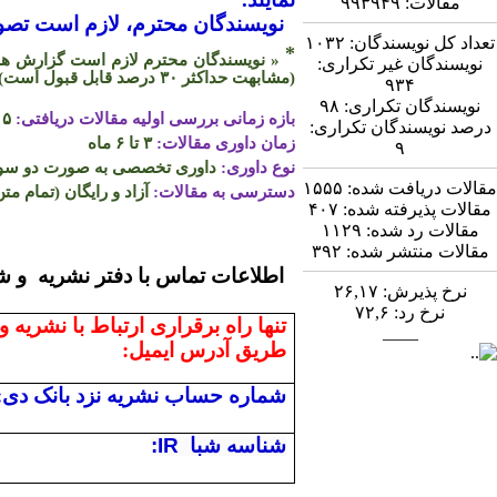
مقالات:
۹۹۳۹۴۹
نویسندگان محترم، لازم است تصویر
تعداد کل نویسندگان:
۱۰۳۲
*
« نویسندگان محترم لازم است گزارش همپو
نویسندگان غیر تکراری:
(مشابهت حداکثر
۳۰
درصد قابل قبول است)
۹۳۴
نویسندگان تکراری:
۹۸
بازه زمانی بررسی اولیه مقالات دریافتی:
۵ روز
درصد نویسندگان تکراری:
زمان داوری مقالات:
۳ تا ۶ ماه
۹
نوع داوری:
داوری تخصصی به صورت دو سو ن
مقالات دریافت شده:
۱۵۵۵
دسترسی به مقالات:
آزاد و رایگان (تمام متن
مقالات پذیرفته شده:
۴۰۷
مقالات رد شده:
۱۱۲۹
مقالات منتشر شده:
۳۹۲
اطلاعات تماس
نرخ پذیرش:
۲۶,۱۷
نرخ رد:
۷۲,۶
تنها راه برقراری ارتباط با نشریه و
____
طریق آدرس ایمیل:
شماره حساب نشریه نزد بانک دی:
شناسه شبا
:IR