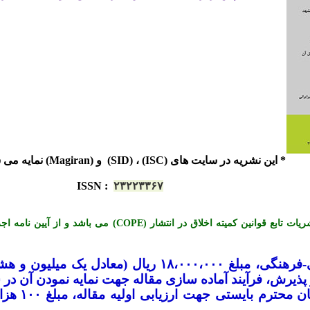
* این نشریه در سایت های (ISC) ، (SID) و (Magiran) نمایه می شود.
ISSN
:
۲۳۲۲۳۳۶۷
*« این نشریه با احترام به قوانین اخلاق در نشریات تابع قوانی
-
فرهنگی، مبلغ ۱۸،۰۰۰،۰۰۰ ریال (معادل ی
یرش، فرآیند آماده سازی مقاله جهت نمایه نمودن آن در س
لازم به تو