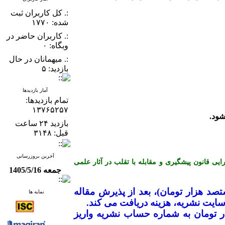
:. کل کاربران ثبت
شده: ۱۷۷۰
:. کاربران حاضر در
وبگاه: ۰
:. میهمانان در حال
بازدید: ۵
آمار بازدیدها
تمام بازدید‌ها:
۱۳۷۶۵۲۵۷
بازدید ۲۴ ساعت
قبل: ۳۱۴۸
آخرین بروزرسانی
ن کمیته اخلاق در انتشار (COPE) می باشد و از آیین نامه اجرایی قانون پیشگیری و مقابله با تقلب در آثار علمی
جمعه 1405/5/16
ک میلیون و هشتصد هزار تومان)، بعد از پذیرش مقاله
نمایه ها
ایت نشریه، هزینه دریافت می­ کند
.
ضیح است که نویسندگان محترم بایستی جهت ارزیابی اولیه مقاله، مبلغ ۱۰۰ هزار تومان به شماره حساب نشریه واریز