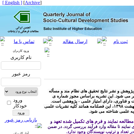
[ English ]
]
Archive
[
ورود کاربران
نام کاربری
رمز عبور
* « فصلنامه مطالعات توسعه ی اجتماعی- فرهنگی» با هدف توسعه ی پژوهش و نشر نتایج تحقیق های نظام مند و مسأله 
محور در کلیه رشته های مرتبط با توسعه ی اجتماعی - فرهنگی منتشر می شود. این نشریه براساس مجوز شماره ی 
ورود
خودکار
* مطابق آیین نامه نشریات وزارت علوم، تحقیقات و فناوری مصوب اردیبهشت ۱۳۹۸، این فصلنامه همانند کلیه نشریات علمی 
ریه علمی شناخته می شود.
بازیابی رمز عبور
طالعه نمایند و فرم های تکمیل شده تعهد
 و 
نمایند تا مقاله وارد فرآیند بررسی گردد.
در ضمن 
 در تعداد و ترتیب نویسندگان وجود ندارد.
آمار کاربران