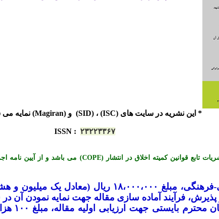
* این نشریه در سایت های (ISC) ، (SID) و (Magiran) نمایه می شود.
ISSN
:
۲۳۲۲۳۳۶۷
*« این نشریه با احترام به قوانین اخلاق در نشریات تابع قوانی
-
فرهنگی، مبلغ ۱۸،۰۰۰،۰۰۰ ریال (معادل ی
یرش، فرآیند آماده سازی مقاله جهت نمایه نمودن آن در س
لازم به تو