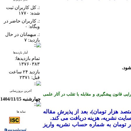
:. کل کاربران ثبت
شده: ۱۷۷۰
:. کاربران حاضر در
وبگاه: ۰
:. میهمانان در حال
بازدید: ۷
آمار بازدیدها
تمام بازدید‌ها:
۱۳۷۶۰۳۸۳
بازدید ۲۴ ساعت
قبل: ۲۳۷۱
آخرین بروزرسانی
ن کمیته اخلاق در انتشار (COPE) می باشد و از آیین نامه اجرایی قانون پیشگیری و مقابله با تقلب در آثار علمی
چهارشنبه 1404/11/15
ک میلیون و هشتصد هزار تومان)، بعد از پذیرش مقاله
نمایه ها
ایت نشریه، هزینه دریافت می­ کند
.
ضیح است که نویسندگان محترم بایستی جهت ارزیابی اولیه مقاله، مبلغ ۱۰۰ هزار تومان به شماره حساب نشریه واریز