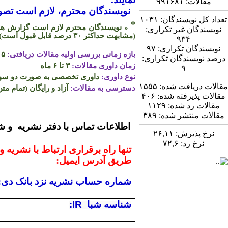
مقالات:
۹۹۱۶۸۱
نویسندگان محترم، لازم است تصویر
تعداد کل نویسندگان:
۱۰۳۱
*
« نویسندگان محترم لازم است گزارش همپو
نویسندگان غیر تکراری:
(مشابهت حداکثر
۳۰
درصد قابل قبول است)
۹۳۴
نویسندگان تکراری:
۹۷
بازه زمانی بررسی اولیه مقالات دریافتی:
۵ روز
درصد نویسندگان تکراری:
زمان داوری مقالات:
۳ تا ۶ ماه
۹
نوع داوری:
داوری تخصصی به صورت دو سو ن
مقالات دریافت شده:
۱۵۵۵
دسترسی به مقالات:
آزاد و رایگان (تمام متن
مقالات پذیرفته شده:
۴۰۶
مقالات رد شده:
۱۱۲۹
مقالات منتشر شده:
۳۸۹
اطلاعات تماس
نرخ پذیرش:
۲۶,۱۱
نرخ رد:
۷۲,۶
تنها راه برقراری ارتباط با نشریه و
____
طریق آدرس ایمیل:
شماره حساب نشریه نزد بانک دی:
شناسه شبا
:IR